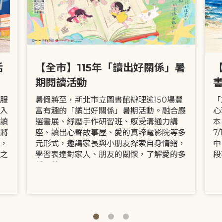
活
【全市】115年「讀出好關係」暑
期閱讀活動
服
暑假將至，新北市立圖書館辦理逾150場豐
「
入
富有趣的「讀出好關係」暑期活動。融合嚴
心
讀
選書展、紓壓手作研習班、感受溝通力講
本
將
座、讀出心聲故事屋、愛的真諦電影院等多
7
，
元形式，邀請家長與小朋友探索自身情緒，
中
之
學習表達對家人、朋友的關懷，了解愛的多
段
種面貌。