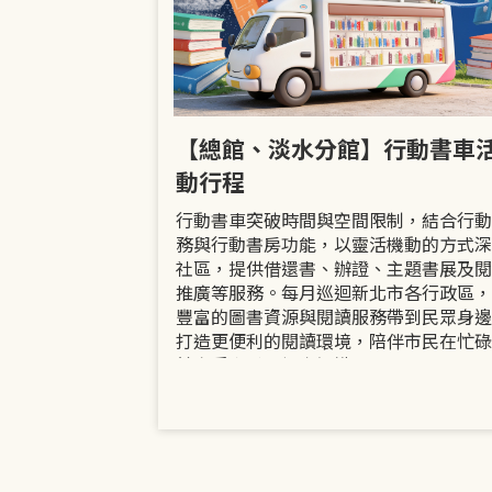
市立圖書館
【總館、淡水分館】行動書車
活動
動行程
共融「閱」平等
行動書車突破時間與空間限制，結合行動
過手作研習、互
務與行動書房功能，以靈活機動的方式深
賞或主題展示等
社區，提供借還書、辦證、主題書展及閱
議題的開放討論
推廣等服務。每月巡迴新北市各行政區，
日起至9月30日
豐富的圖書資源與閱讀服務帶到民眾身邊
打造更便利的閱讀環境，陪伴市民在忙碌
餘享受書香、探索知識。