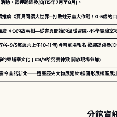
動，歡迎踴躍參加(115年7月至8月)。
讀推廣《寶貝閱讀大世界--打敗蛀牙蟲大作戰！0-5歲的
讀推廣《心的故事樹—從書頁開始的溫暖冒險--科學實驗室
7/4-9/5每週六上午10-11時) #可單場報名 歡迎踴躍參加
柬埔寨文化 ( #8/9哈努曼神猴 開放現場參加)
-看今昔話新北——遷臺歷史文物展覽於1樓圓形展櫃區展
分館資