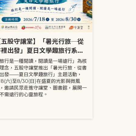
【五股守讓堂】「暑光行旅─從
【全市】《
書裡出發」夏日文學趣旅行系列
事劇首次演出
活動
大小朋友一
旅行是一種閱讀，閱讀是一場遠行」為核
現代家庭已不
理念，五股守讓堂推出「暑光行旅．從書
模式，更多時
出發——夏日文學趣旅行」主題活動，
劇中小智豬爸
/18(六)至8/30(日)在盛夏的光影與微風
動，顛覆「媽
，邀請民眾走進守讓堂、圖書館，展開一
象，藉由小智
不需遠行的心靈旅程。
生活情境，傳
念。