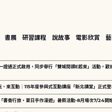
座
書展
研習課程
說故事
電影欣賞
藝
日一證通正式啟用，同步舉行「雙城閱讀E起來」活動，歡迎踴
、來互動｜115年度參與式互動講座「新北講堂」正式登
「書香行旅・夏日手作漫遊」暑假活動-8月場次7/24開