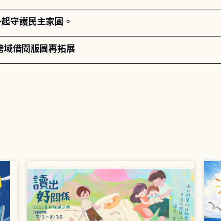
一起守護民主家園。
跨域借閱版圖再拓展