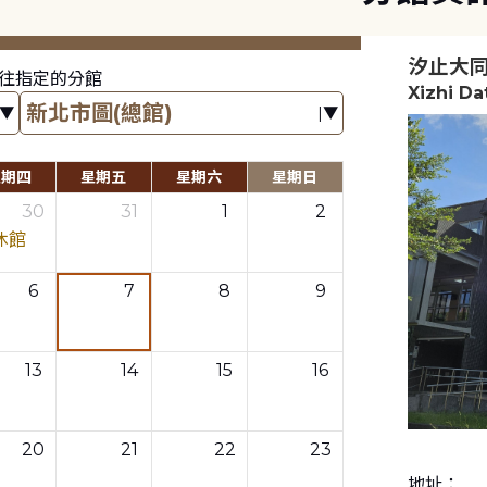
汐止大
往指定的分館
Xizhi D
星期四
星期五
星期六
星期日
30
31
1
2
休館
6
7
8
9
13
14
15
16
20
21
22
23
地址：