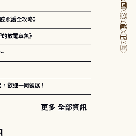
口腔照護全攻略》
裡的放電章魚》
～
出，歡迎一同觀展！
更多 全部資訊
訊