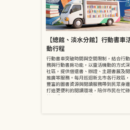
市立圖書館
【總館、淡水分館】行動書車
活動
動行程
共融「閱」平等
行動書車突破時間與空間限制，結合行動
過手作研習、互
務與行動書房功能，以靈活機動的方式深
賞或主題展示等
社區，提供借還書、辦證、主題書展及閱
議題的開放討論
推廣等服務。每月巡迴新北市各行政區，
日起至9月30日
豐富的圖書資源與閱讀服務帶到民眾身邊
打造更便利的閱讀環境，陪伴市民在忙碌
餘享受書香、探索知識。