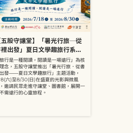
【五股守讓堂】「暑光行旅─從
【全市】《
書裡出發」夏日文學趣旅行系列
事劇首次演出
活動
大小朋友一
旅行是一種閱讀，閱讀是一場遠行」為核
現代家庭已不
理念，五股守讓堂推出「暑光行旅．從書
模式，更多時
出發——夏日文學趣旅行」主題活動，
劇中小智豬爸
/18(六)至8/30(日)在盛夏的光影與微風
動，顛覆「媽
，邀請民眾走進守讓堂、圖書館，展開一
象，藉由小智
不需遠行的心靈旅程。
生活情境，傳
念。