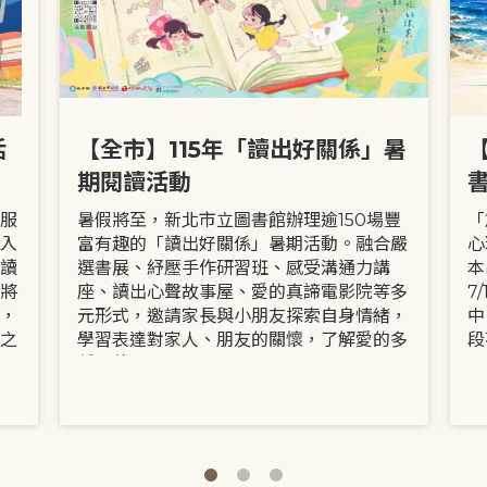
活
【全市】115年「讀出好關係」暑
期閱讀活動
服
暑假將至，新北市立圖書館辦理逾150場豐
「
入
富有趣的「讀出好關係」暑期活動。融合嚴
心
讀
選書展、紓壓手作研習班、感受溝通力講
本
將
座、讀出心聲故事屋、愛的真諦電影院等多
7
，
元形式，邀請家長與小朋友探索自身情緒，
中
之
學習表達對家人、朋友的關懷，了解愛的多
段
種面貌。