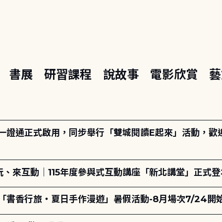
座
書展
研習課程
說故事
電影欣賞
藝
日一證通正式啟用，同步舉行「雙城閱讀E起來」活動，歡迎踴
、來互動｜115年度參與式互動講座「新北講堂」正式登
「書香行旅・夏日手作漫遊」暑假活動-8月場次7/24開