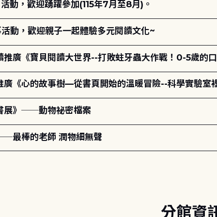
動，歡迎踴躍參加(115年7月至8月)。
故事活動，歡迎親子一起體驗多元閱讀文化~
讀推廣《寶貝閱讀大世界--打敗蛀牙蟲大作戰！0-5歲的
讀推廣《心的故事樹—從書頁開始的溫暖冒險--科學實驗室
題書展》──動物祕密檔案
──最棒的老師 潤物細無聲
分館資