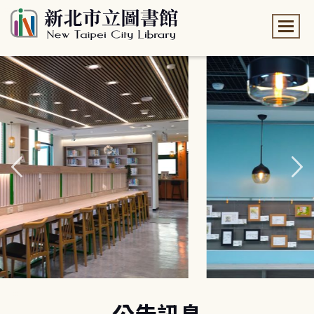
:::
:::