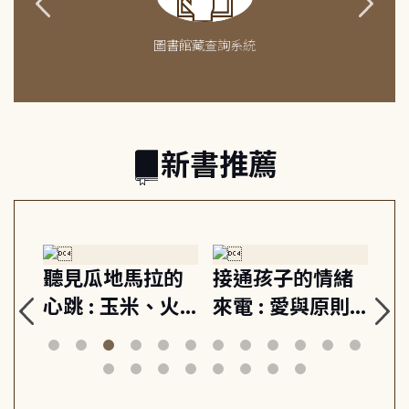
圖書館藏查詢系統
新書推薦
馬拉的
接通孩子的情緒
重啟你的情緒開
玉米、火
來電 : 愛與原則,
關 : 高壓人生不
, 外交官
建立教養的安定
爆炸指南, 5分鐘
代馬雅
節奏 22個行動練
減輕身心壓力, 找
幻
習, 走向彼此共好
回生活掌控感