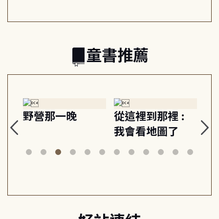
的親子關係
童書推薦
探
野營那一晚
從這裡到那裡 :
狗
的
我會看地圖了
美
案