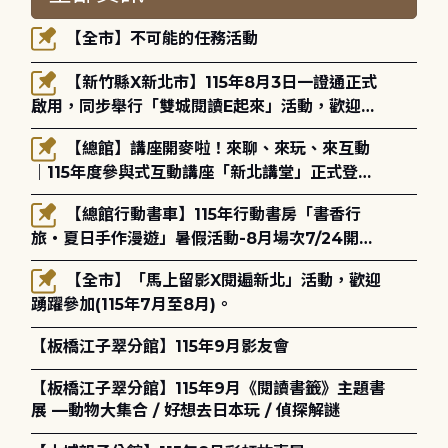
【全市】不可能的任務活動
【新竹縣X新北市】115年8月3日一證通正式
啟用，同步舉行「雙城閱讀E起來」活動，歡迎踴
躍參加(115年8月3日至10月4日)。
【總館】講座開麥啦！來聊、來玩、來互動
｜115年度參與式互動講座「新北講堂」正式登
場！
【總館行動書車】115年行動書房「書香行
旅・夏日手作漫遊」暑假活動-8月場次7/24開始
報名
【全市】「馬上留影X閱遍新北」活動，歡迎
踴躍參加(115年7月至8月)。
【板橋江子翠分館】115年9月影友會
【板橋江子翠分館】115年9月《閱讀書籤》主題書
展 —動物大集合 / 好想去日本玩 / 偵探解謎