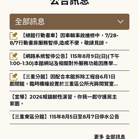
公告訊息
【總館行動書車】因車輛事故維修中，7/28-
8/7行動書房服務暫停,造成不便，敬請見諒。
【網路系統暫停公告】115年8月9日(日)(下午
1:00-1:30)本館網站及相關對外服務功能因應學術
網路升級更新將暫停服務。
【三重分館】因配合本館拆除工程自6月1日
起閉館，臨時櫃檯設置於三重區公所光興閱覽室，
造成不便，敬請見諒。
【宣導】2026城鎮韌性演習，你我一起守護民主
家園。
【三重東區分館】115年8月5日至8月7日停水公告
更多 全部訊息