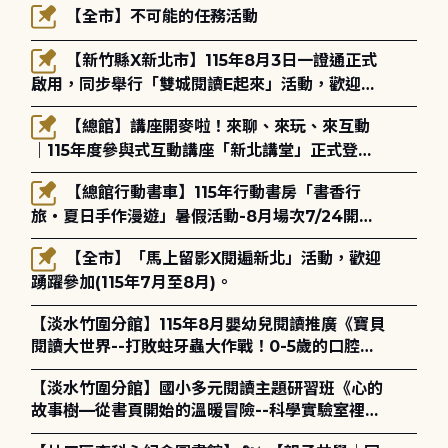
【全市】不可能的任務活動
【新竹縣X新北市】115年8月3日一證通正式
啟用，同步舉行「雙城閱讀E起來」活動，歡迎踴
躍參加(115年8月3日至10月4日)。
【總館】講座開麥啦！來聊、來玩、來互動
｜115年度參與式互動講座「新北講堂」正式登
場！
【總館行動書車】115年行動書房「書香行
旅・夏日手作漫遊」暑假活動-8月場次7/24開始
報名
【全市】「馬上留影X閱遍新北」活動，歡迎
踴躍參加(115年7月至8月)。
【淡水竹圍分館】115年8月嬰幼兒閱讀推廣《寶貝
閱讀大世界--打敗蛀牙蟲大作戰！0-5歲的口腔照
護全攻略》
【淡水竹圍分館】國小多元閱讀主題研習班《心的
故事樹—從書頁開始的溫暖冒險--科學實驗室裡的
放電章魚》