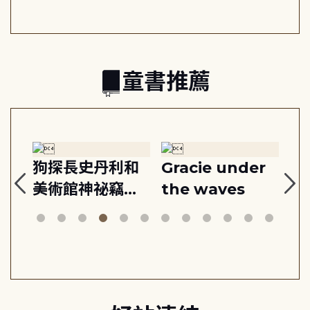
之書
童書推薦
:
狗探長史丹利和
Gracie under
Th
美術館神祕竊盜
the waves
bi
案