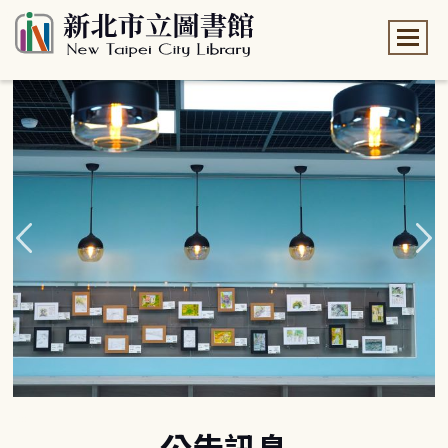
:::
:::