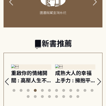
圖書館藏查詢系統
新書推薦
緒
重啟你的情緒開
成熟大人的幸福
伯
則,
關 : 高壓人生不
上手力 : 擁抱平
球
定
爆炸指南, 5分鐘
凡中的每個燦爛
飯
動練
減輕身心壓力, 找
時刻, 給匱乏世代
共好
回生活掌控感
的富足人生解答