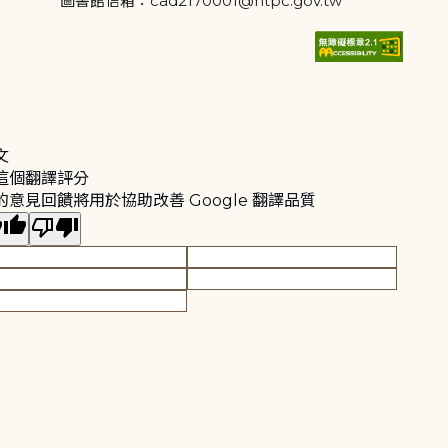
圖書館信箱：cad2170001@ntpc.gov.tw
文
這個翻譯評分
的意見回饋將用於協助改善 Google 翻譯品質