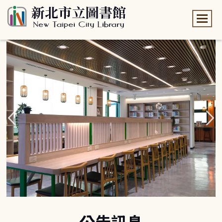
:::
:::