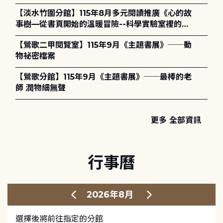
護全攻略》
【淡水竹圍分館】115年8月多元閱讀推廣《心的故
事樹—從書頁開始的溫暖冒險--科學實驗室裡的放
電章魚》
【鶯歌二甲閱覽室】115年9月《主題書展》──動
物祕密檔案
【鶯歌分館】115年9月《主題書展》──最棒的老
師 潤物細無聲
更多 全部資訊
行事曆
2026年8月
選擇後將前往指定的分館