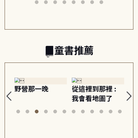
筆下的現代馬雅
節奏 22個行動練
減
日常與魔幻
習, 走向彼此共好
回
的親子關係
童書推薦
探
野營那一晚
從這裡到那裡 :
狗
的
我會看地圖了
美
案