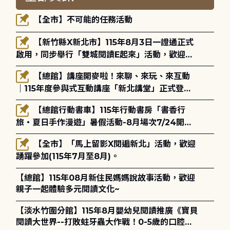
【全市】不可能的任務活動
【新竹縣X新北市】115年8月3日一證通正式
啟用，同步舉行「雙城閱讀E起來」活動，歡迎踴
躍參加(115年8月3日至10月4日)。
【總館】講座開麥啦！來聊、來玩、來互動
｜115年度參與式互動講座「新北講堂」正式登
場！
【總館行動書車】115年行動書房「書香行
旅・夏日手作漫遊」暑假活動-8月場次7/24開始
報名
【全市】「馬上留影X閱遍新北」活動，歡迎
踴躍參加(115年7月至8月)。
【總館】115年08月新住民媽媽說故事活動，歡迎
親子一起體驗多元閱讀文化~
【淡水竹圍分館】115年8月嬰幼兒閱讀推廣《寶貝
閱讀大世界--打敗蛀牙蟲大作戰！0-5歲的口腔照