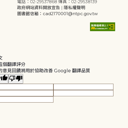
電話：02-29537868 傳真：02-29538139
政府網站資料開放宣告
|
隱私權聲明
圖書館信箱：cad2170001@ntpc.gov.tw
文
這個翻譯評分
的意見回饋將用於協助改善 Google 翻譯品質