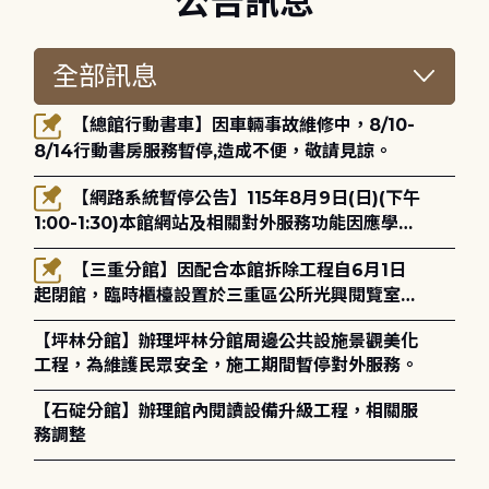
公告訊息
【總館行動書車】因車輛事故維修中，8/10-
8/14行動書房服務暫停,造成不便，敬請見諒。
【網路系統暫停公告】115年8月9日(日)(下午
1:00-1:30)本館網站及相關對外服務功能因應學術
網路升級更新將暫停服務。
【三重分館】因配合本館拆除工程自6月1日
起閉館，臨時櫃檯設置於三重區公所光興閱覽室，
造成不便，敬請見諒。
【坪林分館】辦理坪林分館周邊公共設施景觀美化
工程，為維護民眾安全，施工期間暫停對外服務。
【石碇分館】辦理館內閱讀設備升級工程，相關服
務調整