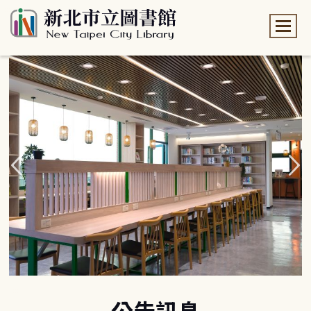
:::
:::