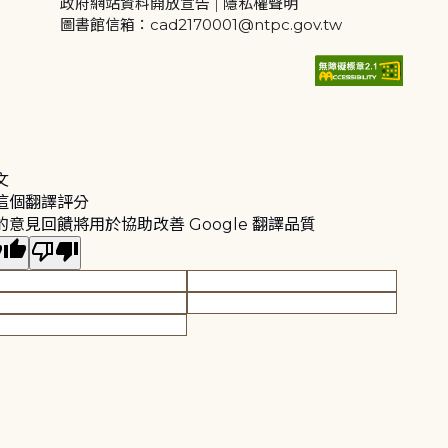
政府網站資料開放宣告
|
隱私權聲明
圖書館信箱：cad2170001@ntpc.gov.tw
文
這個翻譯評分
的意見回饋將用於協助改善 Google 翻譯品質