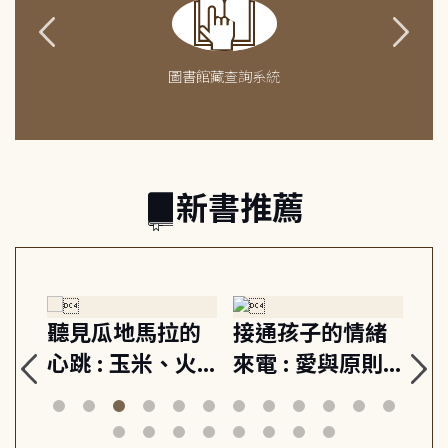
圖書館藏查詢系統
新書推薦
生
聽見瓜地馬拉的
接通孩子的情緒
重
與
心跳 : 玉米、火
來電 : 愛與原則,
關
思
山與信仰, 外交官
建立教養的安定
爆
筆下的現代馬雅
節奏 22個行動練
減