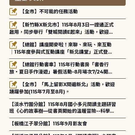
【全市】不可能的任務活動
【新竹縣X新北市】115年8月3日一證通正式
啟用，同步舉行「雙城閱讀E起來」活動，歡迎踴
躍參加(115年8月3日至10月4日)。
【總館】講座開麥啦！來聊、來玩、來互動
｜115年度參與式互動講座「新北講堂」正式登
場！
【總館行動書車】115年行動書房「書香行
旅・夏日手作漫遊」暑假活動-8月場次7/24開始
報名
【全市】「馬上留影X閱遍新北」活動，歡迎
踴躍參加(115年7月至8月)。
【淡水竹圍分館】115年8月國小多元閱讀主題研習
班《心的故事樹—從書頁開始的溫暖冒險--科學實
驗室裡的放電章魚》
【板橋江子翠分館】115年9月影友會