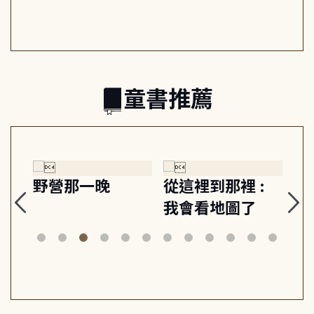
日常與魔幻
習, 走向彼此共好
回
的親子關係
童書推薦
探
野營那一晚
從這裡到那裡 :
狗
的
我會看地圖了
美
案