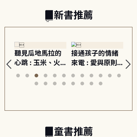
新書推薦
生
聽見瓜地馬拉的
接通孩子的情緒
重
與
心跳 : 玉米、火
來電 : 愛與原則,
關
思
山與信仰, 外交官
建立教養的安定
爆
筆下的現代馬雅
節奏 22個行動練
減
日常與魔幻
習, 走向彼此共好
回
的親子關係
童書推薦