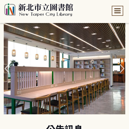
:::
:::