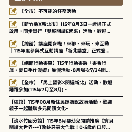
【全市】不可能的任務活動
【新竹縣X新北市】115年8月3日一證通正式
啟用，同步舉行「雙城閱讀E起來」活動，歡迎踴
躍參加(115年8月3日至10月4日)。
【總館】講座開麥啦！來聊、來玩、來互動
｜115年度參與式互動講座「新北講堂」正式登
場！
【總館行動書車】115年行動書房「書香行
旅・夏日手作漫遊」暑假活動-8月場次7/24開始
報名
【全市】「馬上留影X閱遍新北」活動，歡迎
踴躍參加(115年7月至8月)。
【總館】115年08月新住民媽媽說故事活動，歡迎
親子一起體驗多元閱讀文化~
【淡水竹圍分館】115年8月嬰幼兒閱讀推廣《寶貝
閱讀大世界--打敗蛀牙蟲大作戰！0-5歲的口腔照