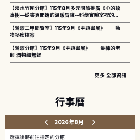
護全攻略》
【淡水竹圍分館】115年8月多元閱讀推廣《心的故
事樹—從書頁開始的溫暖冒險--科學實驗室裡的放
電章魚》
【鶯歌二甲閱覽室】115年9月《主題書展》──動
物祕密檔案
【鶯歌分館】115年9月《主題書展》──最棒的老
師 潤物細無聲
更多 全部資訊
行事曆
2026年8月
選擇後將前往指定的分館