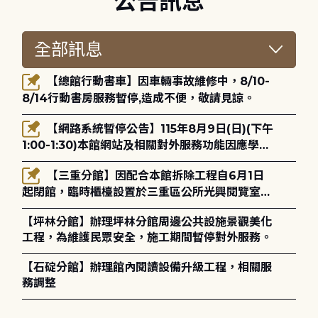
公告訊息
【總館行動書車】因車輛事故維修中，8/10-
8/14行動書房服務暫停,造成不便，敬請見諒。
【網路系統暫停公告】115年8月9日(日)(下午
1:00-1:30)本館網站及相關對外服務功能因應學術
網路升級更新將暫停服務。
【三重分館】因配合本館拆除工程自6月1日
起閉館，臨時櫃檯設置於三重區公所光興閱覽室，
造成不便，敬請見諒。
【坪林分館】辦理坪林分館周邊公共設施景觀美化
工程，為維護民眾安全，施工期間暫停對外服務。
【石碇分館】辦理館內閱讀設備升級工程，相關服
務調整