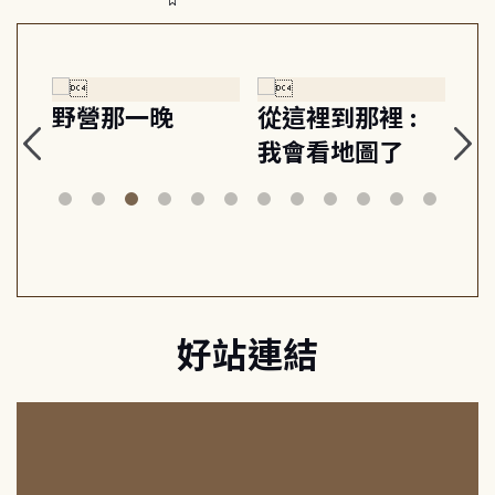
探
野營那一晚
從這裡到那裡 :
狗
的
我會看地圖了
美
案
好站連結