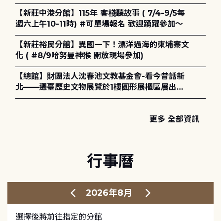
電章魚》
【新莊中港分館】115年 客棧聽故事 ( 7/4-9/5每
週六上午10-11時) #可單場報名 歡迎踴躍參加～
【新莊裕民分館】異國一下！漂洋過海的柬埔寨文
化 ( #8/9哈努曼神猴 開放現場參加)
【總館】財團法人沈春池文教基金會-看今昔話新
北——遷臺歷史文物展覽於1樓圓形展櫃區展出，
歡迎一同觀展！
更多 全部資訊
行事曆
2026年8月
選擇後將前往指定的分館