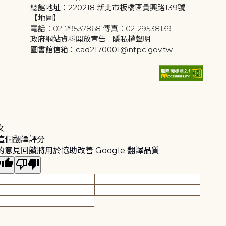
總館地址：220218 新北市板橋區貴興路139號
【地圖】
電話：02-29537868 傳真：02-29538139
政府網站資料開放宣告
|
隱私權聲明
圖書館信箱：cad2170001@ntpc.gov.tw
文
這個翻譯評分
的意見回饋將用於協助改善 Google 翻譯品質