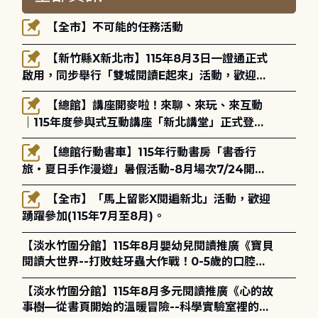
【全市】不可能的任務活動
【新竹縣X新北市】115年8月3日一證通正式
啟用，同步舉行「雙城閱讀E起來」活動，歡迎踴
躍參加(115年8月3日至10月4日)。
【總館】講座開麥啦！來聊、來玩、來互動
｜115年度參與式互動講座「新北講堂」正式登
場！
【總館行動書車】115年行動書房「書香行
旅・夏日手作漫遊」暑假活動-8月場次7/24開始
報名
【全市】「馬上留影X閱遍新北」活動，歡迎
踴躍參加(115年7月至8月)。
【淡水竹圍分館】115年8月嬰幼兒閱讀推廣《寶貝
閱讀大世界--打敗蛀牙蟲大作戰！0-5歲的口腔照
護全攻略》
【淡水竹圍分館】115年8月多元閱讀推廣《心的故
事樹—從書頁開始的溫暖冒險--科學實驗室裡的放