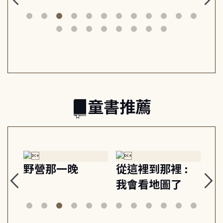
思
山與信仰, 外交官
建立教養的安定
爆
筆下的現代馬雅
節奏 22個行動練
減
日常與魔幻
習, 走向彼此共好
回
的親子關係
童書推薦
探
野營那一晚
從這裡到那裡 :
狗
的
我會看地圖了
美
案