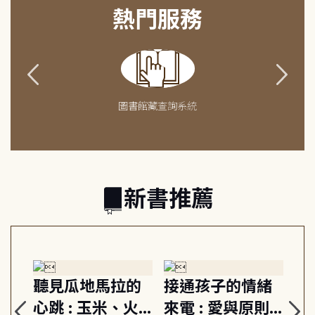
熱門服務
圖書館藏查詢系統
新書推薦
生
聽見瓜地馬拉的
接通孩子的情緒
重
與
心跳 : 玉米、火
來電 : 愛與原則,
關