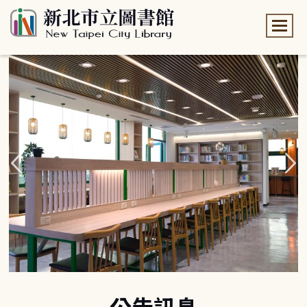
:::
:::