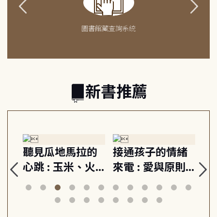
圖書館藏查詢系統
新書推薦
生
聽見瓜地馬拉的
接通孩子的情緒
重
與
心跳 : 玉米、火
來電 : 愛與原則,
關
思
山與信仰, 外交官
建立教養的安定
爆
筆下的現代馬雅
節奏 22個行動練
減
日常與魔幻
習, 走向彼此共好
回