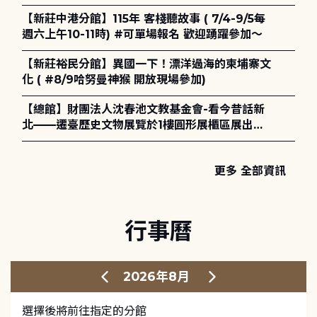
電章魚》
【新莊中港分館】115年 客棧聽故事 ( 7/4-9/5每
週六上午10-11時) #可單場報名 歡迎踴躍參加～
【新莊裕民分館】異國一下！漂洋過海的柬埔寨文
化 ( #8/9哈努曼神猴 開放現場參加)
【總館】財團法人沈春池文教基金會-看今昔話新
北——遷臺歷史文物展覽於1樓圓形展櫃區展出，
歡迎一同觀展！
更多 全部資訊
行事曆
2026年8月
選擇後將前往指定的分館