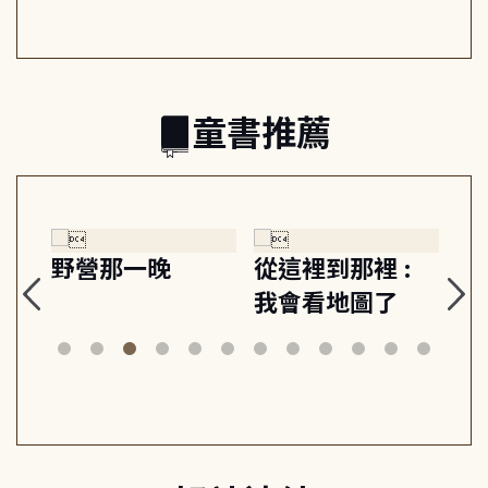
的親子關係
童書推薦
探
野營那一晚
從這裡到那裡 :
狗
的
我會看地圖了
美
案