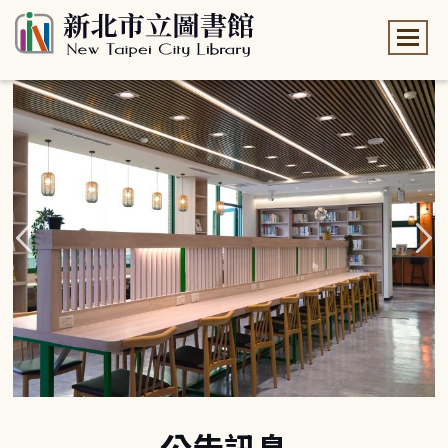
:::
:::