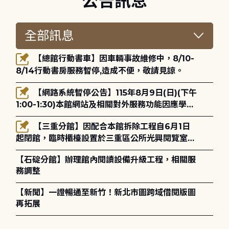
公告訊息
【總館行動書車】因車輛事故維修中，8/10-
8/14行動書房服務暫停,造成不便，敬請見諒。
【網路系統暫停公告】115年8月9日(日)(下午
1:00-1:30)本館網站及相關對外服務功能因應學術
網路升級更新將暫停服務。
【三重分館】因配合本館拆除工程自6月1日
起閉館，臨時櫃檯設置於三重區公所光興閱覽室，
造成不便，敬請見諒。
【石碇分館】辦理館內閱讀設備升級工程，相關服
務調整
【新聞】一證暢通至新竹！新北市圖跨域借閱版圖
再拓展