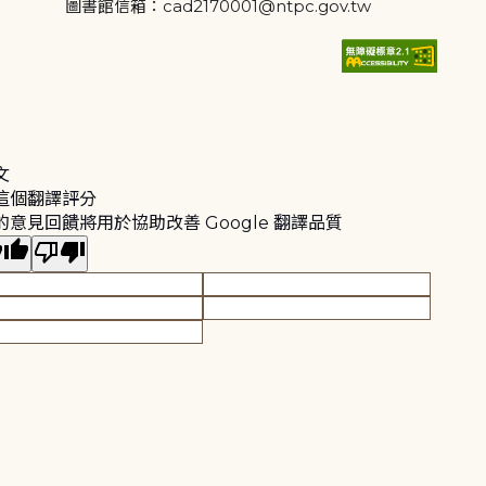
圖書館信箱：cad2170001@ntpc.gov.tw
文
這個翻譯評分
的意見回饋將用於協助改善 Google 翻譯品質