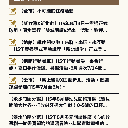
【全市】不可能的任務活動
【新竹縣X新北市】115年8月3日一證通正式
啟用，同步舉行「雙城閱讀E起來」活動，歡迎踴
躍參加(115年8月3日至10月4日)。
【總館】講座開麥啦！來聊、來玩、來互動
｜115年度參與式互動講座「新北講堂」正式登
場！
【總館行動書車】115年行動書房「書香行
旅・夏日手作漫遊」暑假活動-8月場次7/24開始
報名
【全市】「馬上留影X閱遍新北」活動，歡迎
踴躍參加(115年7月至8月)。
【淡水竹圍分館】115年8月嬰幼兒閱讀推廣《寶貝
閱讀大世界--打敗蛀牙蟲大作戰！0-5歲的口腔照
護全攻略》
【淡水竹圍分館】115年8月多元閱讀推廣《心的故
事樹—從書頁開始的溫暖冒險--科學實驗室裡的放