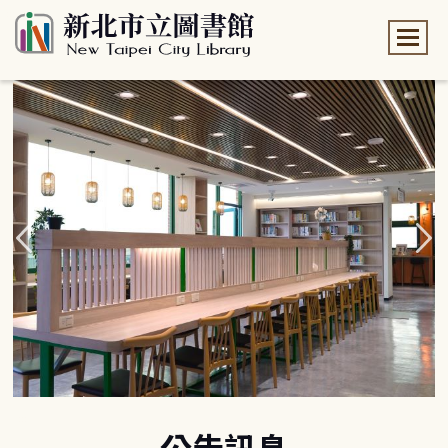
:::
:::