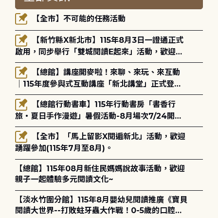
【全市】不可能的任務活動
【新竹縣X新北市】115年8月3日一證通正式
啟用，同步舉行「雙城閱讀E起來」活動，歡迎踴
躍參加(115年8月3日至10月4日)。
【總館】講座開麥啦！來聊、來玩、來互動
｜115年度參與式互動講座「新北講堂」正式登
場！
【總館行動書車】115年行動書房「書香行
旅・夏日手作漫遊」暑假活動-8月場次7/24開始
報名
【全市】「馬上留影X閱遍新北」活動，歡迎
踴躍參加(115年7月至8月)。
【總館】115年08月新住民媽媽說故事活動，歡迎
親子一起體驗多元閱讀文化~
【淡水竹圍分館】115年8月嬰幼兒閱讀推廣《寶貝
閱讀大世界--打敗蛀牙蟲大作戰！0-5歲的口腔照