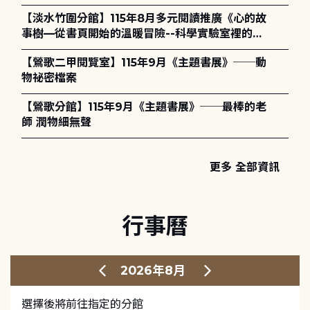
護全攻略》
【淡水竹圍分館】115年8月多元閱讀推廣《心的故
事樹—從書頁開始的溫暖冒險--科學實驗室裡的放
電章魚》
【鶯歌二甲閱覽室】115年9月《主題書展》──動
物祕密檔案
【鶯歌分館】115年9月《主題書展》──最棒的老
師 潤物細無聲
更多 全部資訊
行事曆
2026年8月
選擇後將前往指定的分館