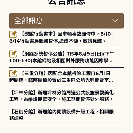
公告訊息
【總館行動書車】因車輛事故維修中，8/10-
8/14行動書房服務暫停,造成不便，敬請見諒。
【網路系統暫停公告】115年8月9日(日)(下午
1:00-1:30)本館網站及相關對外服務功能因應學術
網路升級更新將暫停服務。
【三重分館】因配合本館拆除工程自6月1日
起閉館，臨時櫃檯設置於三重區公所光興閱覽室，
造成不便，敬請見諒。
【坪林分館】辦理坪林分館周邊公共設施景觀美化
工程，為維護民眾安全，施工期間暫停對外服務。
【石碇分館】辦理館內閱讀設備升級工程，相關服
務調整