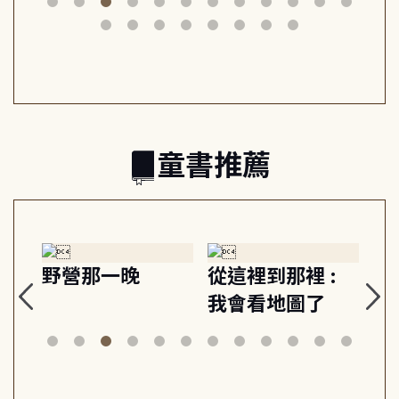
筆下的現代馬雅
節奏 22個行動練
減
日常與魔幻
習, 走向彼此共好
回
的親子關係
童書推薦
探
野營那一晚
從這裡到那裡 :
狗
的
我會看地圖了
美
案