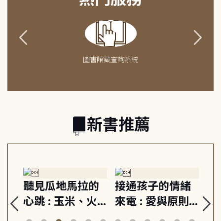
圖書館藏查詢系統
新書推薦
生
聽見瓜地馬拉的
接通孩子的情緒
重
與
心跳 : 玉米、火
來電 : 愛與原則,
關
思
山與信仰, 外交官
建立教養的安定
爆