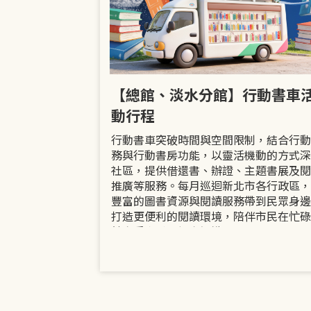
市立圖書館
【總館、淡水分館】行動書車
活動
動行程
共融「閱」平等
行動書車突破時間與空間限制，結合行動
過手作研習、互
務與行動書房功能，以靈活機動的方式深
賞或主題展示等
社區，提供借還書、辦證、主題書展及閱
議題的開放討論
推廣等服務。每月巡迴新北市各行政區，
日起至9月30日
豐富的圖書資源與閱讀服務帶到民眾身邊
打造更便利的閱讀環境，陪伴市民在忙碌
餘享受書香、探索知識。