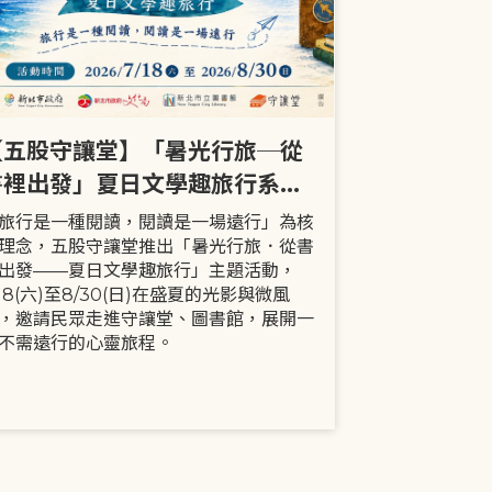
【五股守讓堂】「暑光行旅─從
【全市】《
書裡出發」夏日文學趣旅行系列
事劇首次演出
活動
大小朋友一
旅行是一種閱讀，閱讀是一場遠行」為核
現代家庭已不
理念，五股守讓堂推出「暑光行旅．從書
模式，更多時
出發——夏日文學趣旅行」主題活動，
劇中小智豬爸
/18(六)至8/30(日)在盛夏的光影與微風
動，顛覆「媽
，邀請民眾走進守讓堂、圖書館，展開一
象，藉由小智
不需遠行的心靈旅程。
生活情境，傳
念。