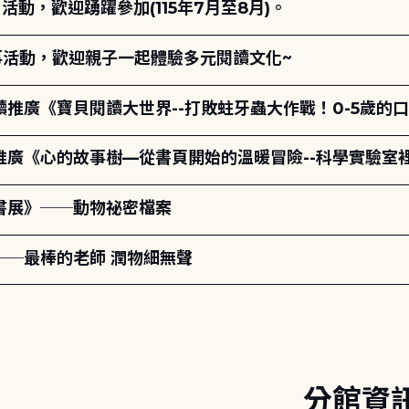
動，歡迎踴躍參加(115年7月至8月)。
故事活動，歡迎親子一起體驗多元閱讀文化~
讀推廣《寶貝閱讀大世界--打敗蛀牙蟲大作戰！0-5歲的
讀推廣《心的故事樹—從書頁開始的溫暖冒險--科學實驗室
題書展》──動物祕密檔案
──最棒的老師 潤物細無聲
分館資