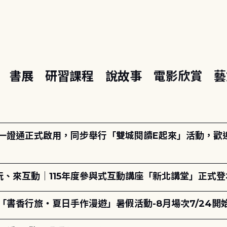
座
書展
研習課程
說故事
電影欣賞
藝
日一證通正式啟用，同步舉行「雙城閱讀E起來」活動，歡迎踴
、來互動｜115年度參與式互動講座「新北講堂」正式登
「書香行旅・夏日手作漫遊」暑假活動-8月場次7/24開