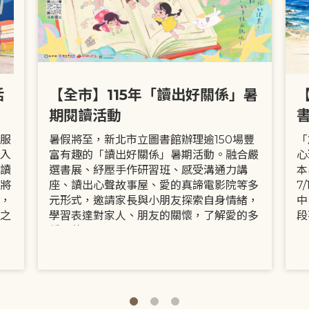
活
【全市】115年「讀出好關係」暑
期閱讀活動
服
暑假將至，新北市立圖書館辦理逾150場豐
「
入
富有趣的「讀出好關係」暑期活動。融合嚴
心
讀
選書展、紓壓手作研習班、感受溝通力講
本
將
座、讀出心聲故事屋、愛的真諦電影院等多
7
，
元形式，邀請家長與小朋友探索自身情緒，
中
之
學習表達對家人、朋友的關懷，了解愛的多
段
種面貌。