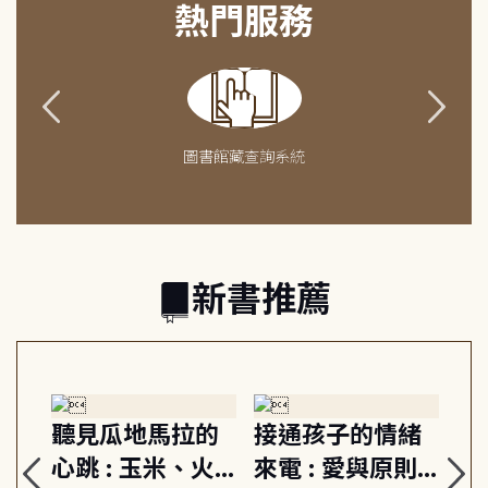
熱門服務
圖書館藏查詢系統
新書推薦
生
聽見瓜地馬拉的
接通孩子的情緒
重
與
心跳 : 玉米、火
來電 : 愛與原則,
關