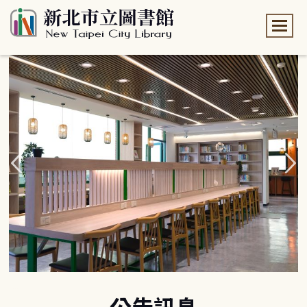
:::
:::