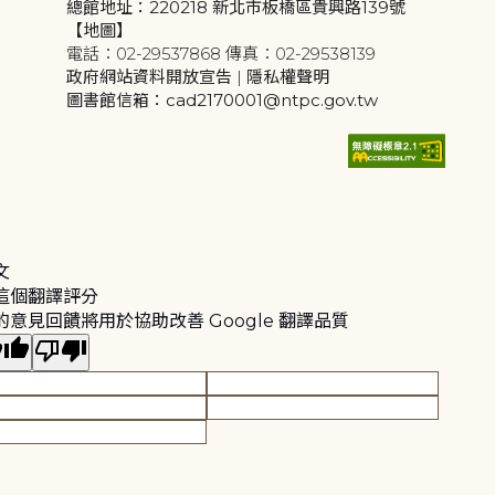
總館地址：220218 新北市板橋區貴興路139號
【地圖】
電話：02-29537868 傳真：02-29538139
政府網站資料開放宣告
|
隱私權聲明
圖書館信箱：cad2170001@ntpc.gov.tw
文
這個翻譯評分
的意見回饋將用於協助改善 Google 翻譯品質