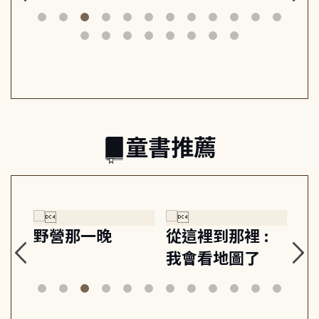
思
山與信仰, 外交官
建立教養的安定
爆
筆下的現代馬雅
節奏 22個行動練
減
日常與魔幻
習, 走向彼此共好
回
的親子關係
童書推薦
探
野營那一晚
從這裡到那裡 :
狗
的
我會看地圖了
美
案