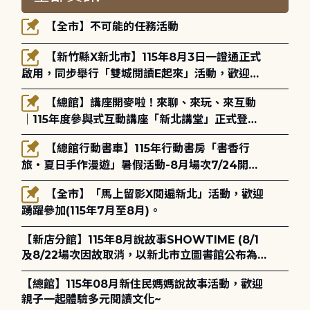
【全市】不可能的任務活動
【新竹縣X新北市】115年8月3日一證通正式
啟用，同步舉行「雙城閱讀E起來」活動，歡迎踴
躍參加(115年8月3日至10月4日)。
【總館】講座開麥啦！來聊、來玩、來互動
｜115年度參與式互動講座「新北講堂」正式登
場！
【總館行動書車】115年行動書房「書香行
旅・夏日手作漫遊」暑假活動-8月場次7/24開始
報名
【全市】「馬上留影X閱遍新北」活動，歡迎
踴躍參加(115年7月至8月)。
【新店分館】115年8月說故事SHOWTIME (8/1
及8/22場次因故取消，以新北市立圖書館公布為
主)
【總館】115年08月新住民媽媽說故事活動，歡迎
親子一起體驗多元閱讀文化~