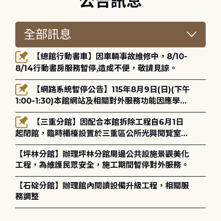
公告訊息
【總館行動書車】因車輛事故維修中，8/10-
8/14行動書房服務暫停,造成不便，敬請見諒。
【網路系統暫停公告】115年8月9日(日)(下午
1:00-1:30)本館網站及相關對外服務功能因應學術
網路升級更新將暫停服務。
【三重分館】因配合本館拆除工程自6月1日
起閉館，臨時櫃檯設置於三重區公所光興閱覽室，
造成不便，敬請見諒。
【坪林分館】辦理坪林分館周邊公共設施景觀美化
工程，為維護民眾安全，施工期間暫停對外服務。
【石碇分館】辦理館內閱讀設備升級工程，相關服
務調整