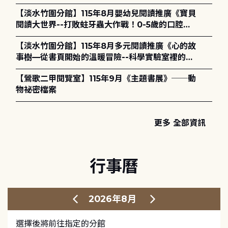
【淡水竹圍分館】115年8月嬰幼兒閱讀推廣《寶貝
閱讀大世界--打敗蛀牙蟲大作戰！0-5歲的口腔照
護全攻略》
【淡水竹圍分館】115年8月多元閱讀推廣《心的故
事樹—從書頁開始的溫暖冒險--科學實驗室裡的放
電章魚》
【鶯歌二甲閱覽室】115年9月《主題書展》──動
物祕密檔案
更多 全部資訊
行事曆
2026年8月
選擇後將前往指定的分館