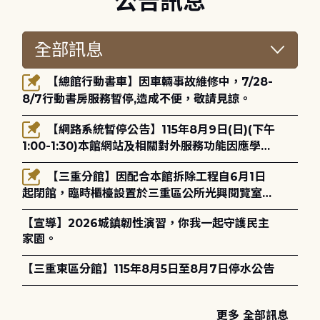
公告訊息
【總館行動書車】因車輛事故維修中，7/28-
8/7行動書房服務暫停,造成不便，敬請見諒。
【網路系統暫停公告】115年8月9日(日)(下午
1:00-1:30)本館網站及相關對外服務功能因應學術
網路升級更新將暫停服務。
【三重分館】因配合本館拆除工程自6月1日
起閉館，臨時櫃檯設置於三重區公所光興閱覽室，
造成不便，敬請見諒。
【宣導】2026城鎮韌性演習，你我一起守護民主
家園。
【三重東區分館】115年8月5日至8月7日停水公告
更多 全部訊息