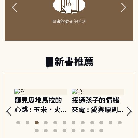
圖書館藏查詢系統
新書推薦
生
聽見瓜地馬拉的
接通孩子的情緒
重
與
心跳 : 玉米、火
來電 : 愛與原則,
關
思
山與信仰, 外交官
建立教養的安定
爆
筆下的現代馬雅
節奏 22個行動練
減