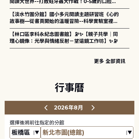
閱讀大世界--打敗蛀牙蟲大作戰！0-5歲的口腔照
護全攻略》
【淡水竹圍分館】國小多元閱讀主題研習班《心的
故事樹—從書頁開始的溫暖冒險--科學實驗室裡的
放電章魚》
【林口區李科永紀念圖書館】🔭✨【親子共學｜同
理心鏡像：光學與情緒反射－望遠鏡工作坊】✨🔭
更多 全部資訊
行事曆
2026年8月
選擇後將前往指定的分館