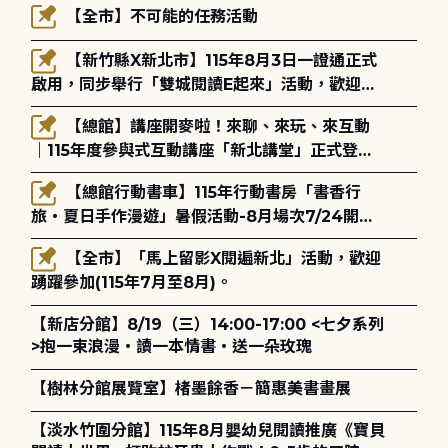
【全市】不可能的任務活動
【新竹縣X新北市】115年8月3日一證通正式
啟用，同步舉行「雙城閱讀E起來」活動，歡迎踴
躍參加(115年8月3日至10月4日)。
【總館】講座開麥啦！來聊、來玩、來互動
｜115年度參與式互動講座「新北講堂」正式登
場！
【總館行動書車】115年行動書房「書香行
旅・夏日手作漫遊」暑假活動-8月場次7/24開始
報名
【全市】「馬上留影X閱遍新北」活動，歡迎
踴躍參加(115年7月至8月)。
【新店分館】8/19（三）14:00-17:00 <七夕系列
>抱一束浪漫・讀一本情書・送一朵玫瑰
【樹林分館展覽室】楮墨餘香－簡惠美書畫展
【淡水竹圍分館】115年8月嬰幼兒閱讀推廣《寶貝