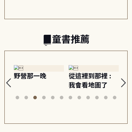
日常與魔幻
習, 走向彼此共好
回
的親子關係
童書推薦
探
野營那一晚
從這裡到那裡 :
狗
的
我會看地圖了
美
案