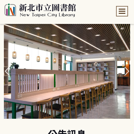
:::
:::