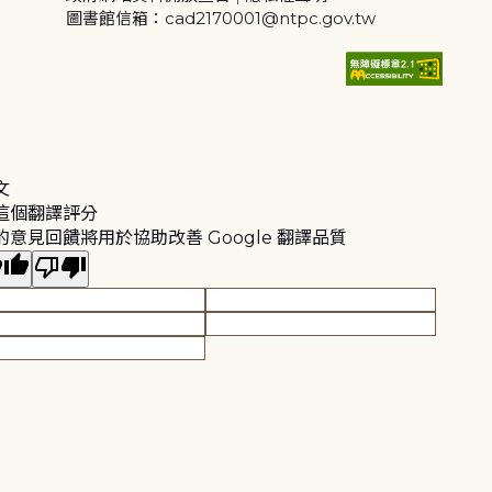
圖書館信箱：cad2170001@ntpc.gov.tw
文
這個翻譯評分
的意見回饋將用於協助改善 Google 翻譯品質