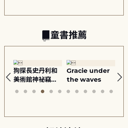
之書
童書推薦
:
狗探長史丹利和
Gracie under
Th
美術館神祕竊盜
the waves
bi
案