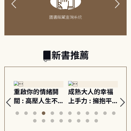
圖書館藏查詢系統
新書推薦
緒
重啟你的情緒開
成熟大人的幸福
伯
則,
關 : 高壓人生不
上手力 : 擁抱平
球
定
爆炸指南, 5分鐘
凡中的每個燦爛
飯
動練
減輕身心壓力, 找
時刻, 給匱乏世代
共好
回生活掌控感
的富足人生解答