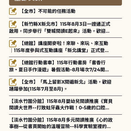
【全市】不可能的任務活動
【新竹縣X新北市】115年8月3日一證通正式
啟用，同步舉行「雙城閱讀E起來」活動，歡迎踴
躍參加(115年8月3日至10月4日)。
【總館】講座開麥啦！來聊、來玩、來互動
｜115年度參與式互動講座「新北講堂」正式登
場！
【總館行動書車】115年行動書房「書香行
旅・夏日手作漫遊」暑假活動-8月場次7/24開始
報名
【全市】「馬上留影X閱遍新北」活動，歡迎
踴躍參加(115年7月至8月)。
【淡水竹圍分館】115年8月嬰幼兒閱讀推廣《寶貝
閱讀大世界--打敗蛀牙蟲大作戰！0-5歲的口腔照
護全攻略》
【淡水竹圍分館】115年8月多元閱讀推廣《心的故
事樹—從書頁開始的溫暖冒險--科學實驗室裡的放