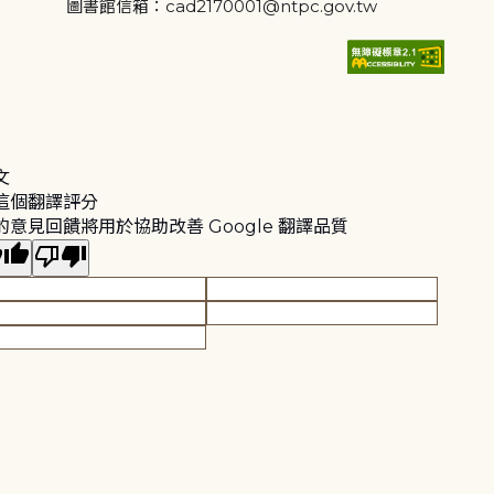
圖書館信箱：cad2170001@ntpc.gov.tw
文
這個翻譯評分
的意見回饋將用於協助改善 Google 翻譯品質