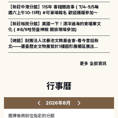
電章魚》
【新莊中港分館】115年 客棧聽故事 ( 7/4-9/5每
週六上午10-11時) #可單場報名 歡迎踴躍參加～
【新莊裕民分館】異國一下！漂洋過海的柬埔寨文
化 ( #8/9哈努曼神猴 開放現場參加)
【總館】財團法人沈春池文教基金會-看今昔話新
北——遷臺歷史文物展覽於1樓圓形展櫃區展出，
歡迎一同觀展！
更多 全部資訊
行事曆
2026年8月
選擇後將前往指定的分館