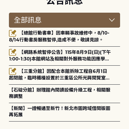
公告訊息
【總館行動書車】因車輛事故維修中，8/10-
8/14行動書房服務暫停,造成不便，敬請見諒。
【網路系統暫停公告】115年8月9日(日)(下午
1:00-1:30)本館網站及相關對外服務功能因應學術
網路升級更新將暫停服務。
【三重分館】因配合本館拆除工程自6月1日
起閉館，臨時櫃檯設置於三重區公所光興閱覽室，
造成不便，敬請見諒。
【石碇分館】辦理館內閱讀設備升級工程，相關服
務調整
【新聞】一證暢通至新竹！新北市圖跨域借閱版圖
再拓展