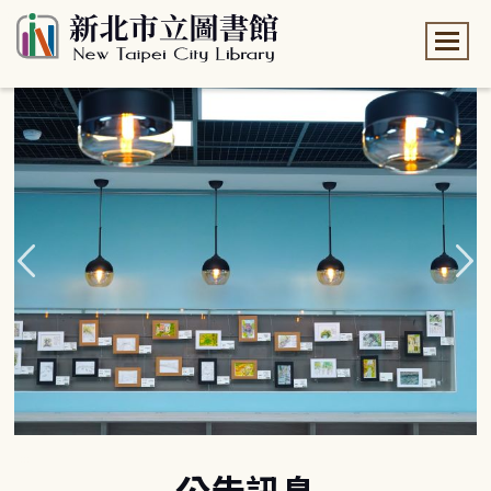
:::
:::