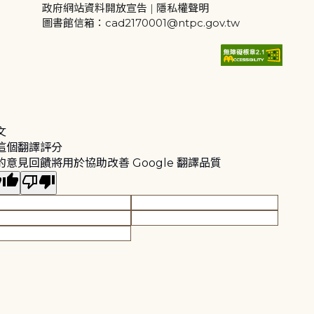
政府網站資料開放宣告
|
隱私權聲明
圖書館信箱：cad2170001@ntpc.gov.tw
文
這個翻譯評分
的意見回饋將用於協助改善 Google 翻譯品質