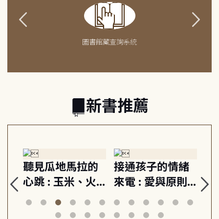
圖書館藏查詢系統
新書推薦
情緒
重啟你的情緒開
成熟大人的幸福
原則,
關 : 高壓人生不
上手力 : 擁抱平
安定
爆炸指南, 5分鐘
凡中的每個燦爛
行動練
減輕身心壓力, 找
時刻, 給匱乏世代