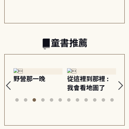
此共好
回生活掌控感
的富足人生解答
之書
童書推薦
探
野營那一晚
從這裡到那裡 :
狗
的
我會看地圖了
美
案