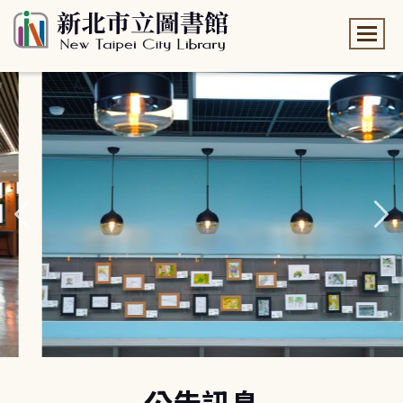
:::
:::