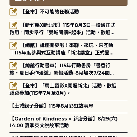
【全市】不可能的任務活動
【新竹縣X新北市】115年8月3日一證通正式
啟用，同步舉行「雙城閱讀E起來」活動，歡迎踴
躍參加(115年8月3日至10月4日)。
【總館】講座開麥啦！來聊、來玩、來互動
｜115年度參與式互動講座「新北講堂」正式登
場！
【總館行動書車】115年行動書房「書香行
旅・夏日手作漫遊」暑假活動-8月場次7/24開始
報名
【全市】「馬上留影X閱遍新北」活動，歡迎
踴躍參加(115年7月至8月)。
【土城親子分館】115年8月彩虹故事屋
【Garden of Kindness × 新店分館】8/29(六)
14:00 夏季英文說故事活動