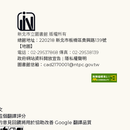
新北市立圖書館 版權所有
總館地址：220218 新北市板橋區貴興路139號
【地圖】
電話：02-29537868 傳真：02-29538139
政府網站資料開放宣告
|
隱私權聲明
圖書館信箱：cad2170001@ntpc.gov.tw
文
這個翻譯評分
的意見回饋將用於協助改善 Google 翻譯品質