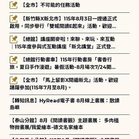
【全市】不可能的任務活動
【新竹縣X新北市】115年8月3日一證通正式
啟用，同步舉行「雙城閱讀E起來」活動，歡迎踴
躍參加(115年8月3日至10月4日)。
【總館】講座開麥啦！來聊、來玩、來互動
｜115年度參與式互動講座「新北講堂」正式登
場！
【總館行動書車】115年行動書房「書香行
旅・夏日手作漫遊」暑假活動-8月場次7/24開始
報名
【全市】「馬上留影X閱遍新北」活動，歡迎
踴躍參加(115年7月至8月)。
【轉知訊息】HyRead電子書 8月線上書展：散讀
島嶼
【泰山分館】8月《閱讀書籤》主題書展： 多肉植
物微書展/我愛繪本-德文名家繪本