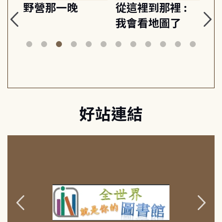
探
野營那一晚
從這裡到那裡 :
狗
的
我會看地圖了
美
案
好站連結