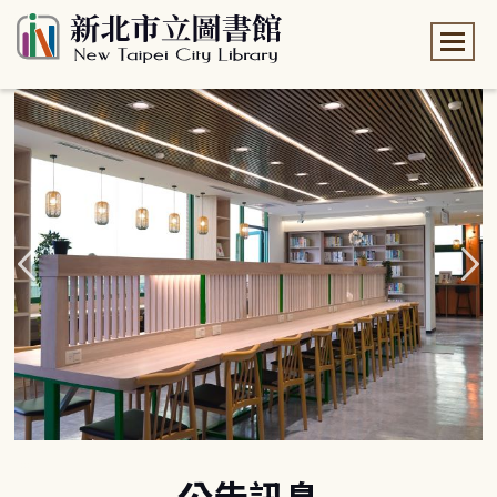
:::
:::