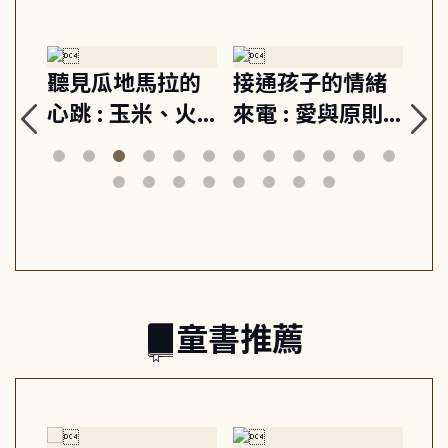
生
聽見瓜地馬拉的
接通孩子的情緒
重
與
心跳 : 玉米、火
來電 : 愛與原則,
關
思
山與信仰, 外交官
建立教養的安定
爆
筆下的現代馬雅
節奏 22個行動練
減
日常與魔幻
習, 走向彼此共好
回
的親子關係
童書推薦