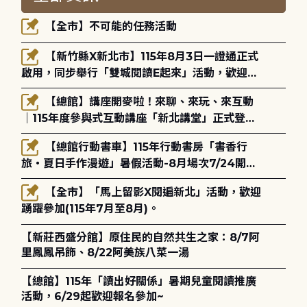
【全市】不可能的任務活動
【新竹縣X新北市】115年8月3日一證通正式
啟用，同步舉行「雙城閱讀E起來」活動，歡迎踴
躍參加(115年8月3日至10月4日)。
【總館】講座開麥啦！來聊、來玩、來互動
｜115年度參與式互動講座「新北講堂」正式登
場！
【總館行動書車】115年行動書房「書香行
旅・夏日手作漫遊」暑假活動-8月場次7/24開始
報名
【全市】「馬上留影X閱遍新北」活動，歡迎
踴躍參加(115年7月至8月)。
【新莊西盛分館】原住民的自然共生之家：8/7阿
里鳳鳳吊飾、8/22阿美族八菜一湯
【總館】115年「讀出好關係」暑期兒童閱讀推廣
活動，6/29起歡迎報名參加~