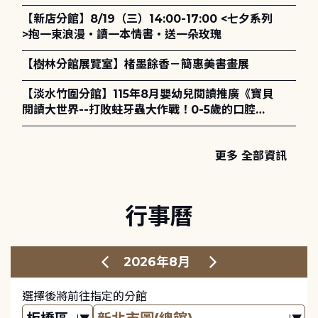
【新店分館】8/19（三）14:00-17:00 <七夕系列
>抱一束浪漫・讀一本情書・送一朵玫瑰
【樹林分館展覽室】楮墨餘香－簡惠美書畫展
【淡水竹圍分館】115年8月嬰幼兒閱讀推廣《寶貝
閱讀大世界--打敗蛀牙蟲大作戰！0-5歲的口腔照
護全攻略》
更多 全部資訊
行事曆
2026年8月
選擇後將前往指定的分館