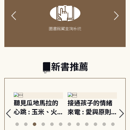
圖書館藏查詢系統
新書推薦
生
聽見瓜地馬拉的
接通孩子的情緒
重
與
心跳 : 玉米、火
來電 : 愛與原則,
關
思
山與信仰, 外交官
建立教養的安定
爆