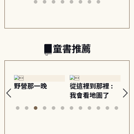
筆下的現代馬雅
節奏 22個行動練
減
日常與魔幻
習, 走向彼此共好
回
的親子關係
童書推薦
探
野營那一晚
從這裡到那裡 :
狗
的
我會看地圖了
美
案