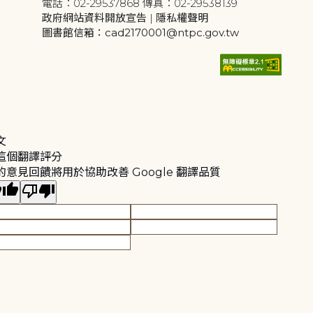
電話：02-29537868 傳真：02-29538139
政府網站資料開放宣告
|
隱私權聲明
圖書館信箱：cad2170001@ntpc.gov.tw
文
這個翻譯評分
的意見回饋將用於協助改善 Google 翻譯品質