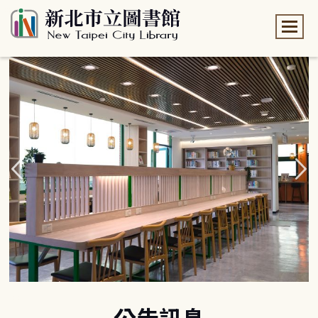
:::
:::