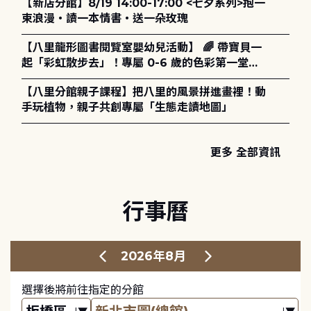
【新店分館】8/19 14:00-17:00 <七夕系列>抱一
策、領導與管理】主題特刊稿件至2027年6月1日
束浪漫・讀一本情書・送一朵玫瑰
止，歡迎踴躍投稿。
【八里龍形圖書閱覽室嬰幼兒活動】 🌈 帶寶貝一
起「彩虹散步去」！專屬 0-6 歲的色彩第一堂美
學課來囉！ ✨
【八里分館親子課程】把八里的風景拼進畫裡！動
手玩植物，親子共創專屬「生態走讀地圖」
更多 全部資訊
行事曆
2026年8月
選擇後將前往指定的分館