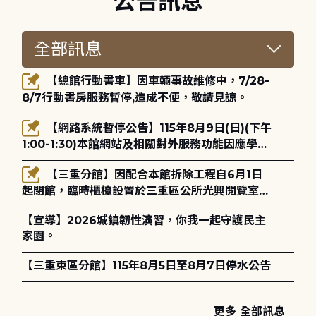
公告訊息
【總館行動書車】因車輛事故維修中，7/28-
8/7行動書房服務暫停,造成不便，敬請見諒。
【網路系統暫停公告】115年8月9日(日)(下午
1:00-1:30)本館網站及相關對外服務功能因應學術
網路升級更新將暫停服務。
【三重分館】因配合本館拆除工程自6月1日
起閉館，臨時櫃檯設置於三重區公所光興閱覽室，
造成不便，敬請見諒。
【宣導】2026城鎮韌性演習，你我一起守護民主
家園。
【三重東區分館】115年8月5日至8月7日停水公告
更多 全部訊息