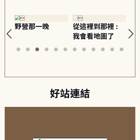
探
野營那一晚
從這裡到那裡 :
狗
的
我會看地圖了
美
案
好站連結