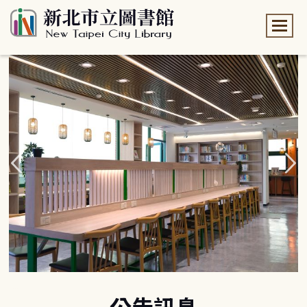
:::
:::