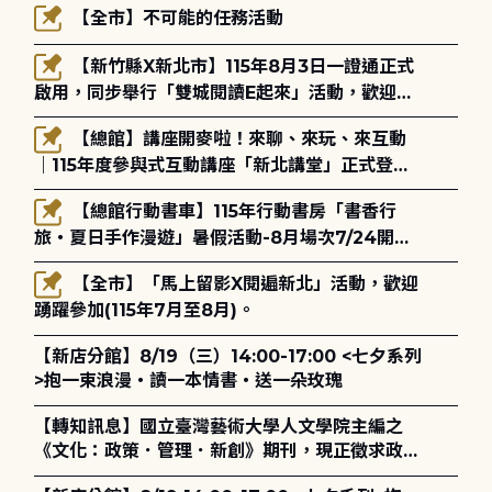
【全市】不可能的任務活動
【新竹縣X新北市】115年8月3日一證通正式
啟用，同步舉行「雙城閱讀E起來」活動，歡迎踴
躍參加(115年8月3日至10月4日)。
【總館】講座開麥啦！來聊、來玩、來互動
｜115年度參與式互動講座「新北講堂」正式登
場！
【總館行動書車】115年行動書房「書香行
旅・夏日手作漫遊」暑假活動-8月場次7/24開始
報名
【全市】「馬上留影X閱遍新北」活動，歡迎
踴躍參加(115年7月至8月)。
【新店分館】8/19（三）14:00-17:00 <七夕系列
>抱一束浪漫・讀一本情書・送一朵玫瑰
【轉知訊息】國立臺灣藝術大學人文學院主編之
《文化：政策．管理．新創》期刊，現正徵求政策
評論、書評及【邁向具回應力的博物館治理：政