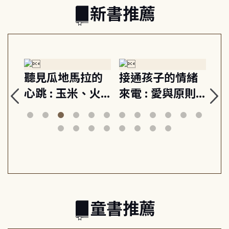
新書推薦
生
聽見瓜地馬拉的
接通孩子的情緒
重
與
心跳 : 玉米、火
來電 : 愛與原則,
關
思
山與信仰, 外交官
建立教養的安定
爆
筆下的現代馬雅
節奏 22個行動練
減
日常與魔幻
習, 走向彼此共好
回
的親子關係
童書推薦