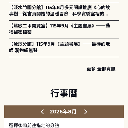
護全攻略》
【淡水竹圍分館】115年8月多元閱讀推廣《心的故
事樹—從書頁開始的溫暖冒險--科學實驗室裡的放
電章魚》
【鶯歌二甲閱覽室】115年9月《主題書展》──動
物祕密檔案
【鶯歌分館】115年9月《主題書展》──最棒的老
師 潤物細無聲
更多 全部資訊
行事曆
2026年8月
選擇後將前往指定的分館