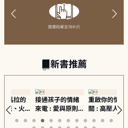
圖書館藏查詢系統
新書推薦
緒
重啟你的情緒開
成熟大人的幸福
伯
則,
關 : 高壓人生不
上手力 : 擁抱平
球
定
爆炸指南, 5分鐘
凡中的每個燦爛
飯
動練
減輕身心壓力, 找
時刻, 給匱乏世代