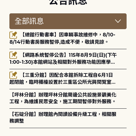
公告訊息
【總館行動書車】因車輛事故維修中，8/10-
8/14行動書房服務暫停,造成不便，敬請見諒。
【網路系統暫停公告】115年8月9日(日)(下午
1:00-1:30)本館網站及相關對外服務功能因應學術
網路升級更新將暫停服務。
【三重分館】因配合本館拆除工程自6月1日
起閉館，臨時櫃檯設置於三重區公所光興閱覽室，
造成不便，敬請見諒。
【坪林分館】辦理坪林分館周邊公共設施景觀美化
工程，為維護民眾安全，施工期間暫停對外服務。
【石碇分館】辦理館內閱讀設備升級工程，相關服
務調整