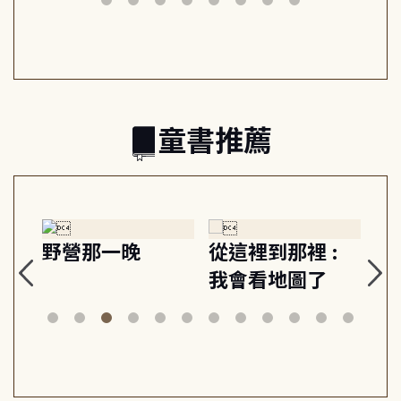
共好
回生活掌控感
的富足人生解答
之書
童書推薦
裡 :
狗探長史丹利和
Gracie under
圖了
美術館神祕竊盜
the waves
案