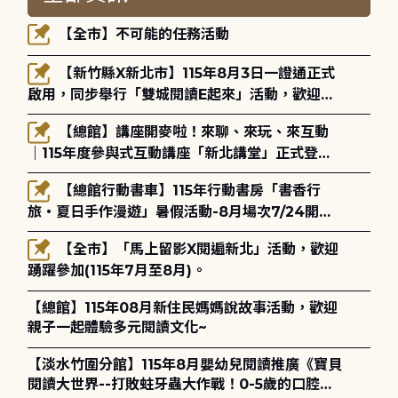
【全市】不可能的任務活動
【新竹縣X新北市】115年8月3日一證通正式
啟用，同步舉行「雙城閱讀E起來」活動，歡迎踴
躍參加(115年8月3日至10月4日)。
【總館】講座開麥啦！來聊、來玩、來互動
｜115年度參與式互動講座「新北講堂」正式登
場！
【總館行動書車】115年行動書房「書香行
旅・夏日手作漫遊」暑假活動-8月場次7/24開始
報名
【全市】「馬上留影X閱遍新北」活動，歡迎
踴躍參加(115年7月至8月)。
【總館】115年08月新住民媽媽說故事活動，歡迎
親子一起體驗多元閱讀文化~
【淡水竹圍分館】115年8月嬰幼兒閱讀推廣《寶貝
閱讀大世界--打敗蛀牙蟲大作戰！0-5歲的口腔照