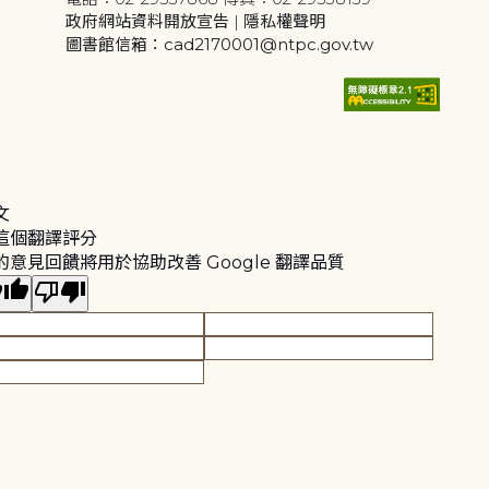
政府網站資料開放宣告
|
隱私權聲明
圖書館信箱：cad2170001@ntpc.gov.tw
文
這個翻譯評分
的意見回饋將用於協助改善 Google 翻譯品質