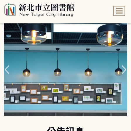
:::
:::