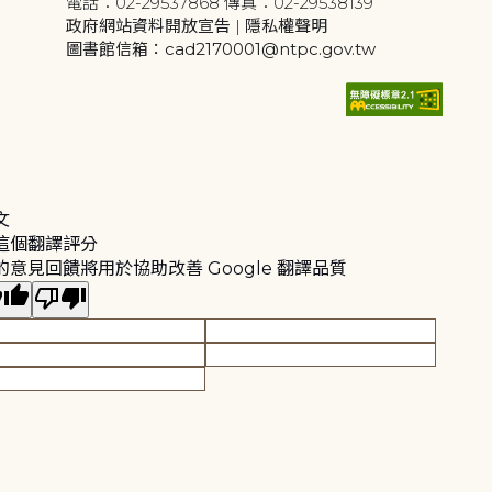
電話：02-29537868 傳真：02-29538139
政府網站資料開放宣告
|
隱私權聲明
圖書館信箱：cad2170001@ntpc.gov.tw
文
這個翻譯評分
的意見回饋將用於協助改善 Google 翻譯品質