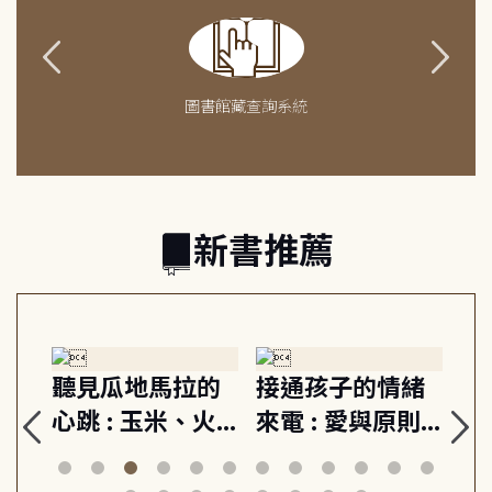
圖書館藏查詢系統
新書推薦
生
聽見瓜地馬拉的
接通孩子的情緒
重
與
心跳 : 玉米、火
來電 : 愛與原則,
關
思
山與信仰, 外交官
建立教養的安定
爆
筆下的現代馬雅
節奏 22個行動練
減