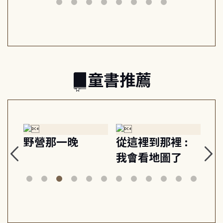
日常與魔幻
習, 走向彼此共好
回
的親子關係
童書推薦
探
野營那一晚
從這裡到那裡 :
狗
的
我會看地圖了
美
案