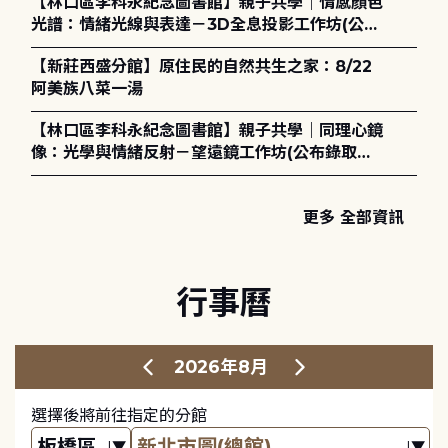
【林口區李科永紀念圖書館】親子共學｜情感顏色
光譜：情緒光線與表達－3D全息投影工作坊(公布
錄取名單)
【新莊西盛分館】原住民的自然共生之家：8/22
阿美族八菜一湯
【林口區李科永紀念圖書館】親子共學｜同理心鏡
像：光學與情緒反射－望遠鏡工作坊(公布錄取名
單)
更多 全部資訊
行事曆
2026年8月
選擇後將前往指定的分館