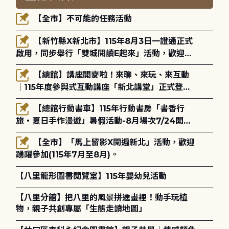
【全市】不可能的任務活動
【新竹縣X新北市】115年8月3日一證通正式
啟用，同步舉行「雙城閱讀E起來」活動，歡迎踴
躍參加(115年8月3日至10月4日)。
【總館】講座開麥啦！來聊、來玩、來互動
｜115年度參與式互動講座「新北講堂」正式登
場！
【總館行動書車】115年行動書房「書香行
旅・夏日手作漫遊」暑假活動-8月場次7/24開始
報名
【全市】「馬上留影X閱遍新北」活動，歡迎
踴躍參加(115年7月至8月)。
【八里龍形圖書閱覽室】115年嬰幼兒活動
【八里分館】把八里的風景拼進畫裡！動手玩植
物，親子共創專屬「生態走讀地圖」