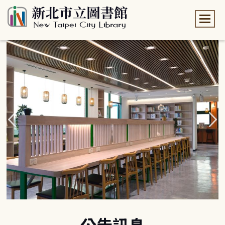
:::
:::