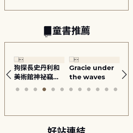
之書
童書推薦
:
狗探長史丹利和
Gracie under
Th
美術館神祕竊盜
the waves
bi
案
好站連結