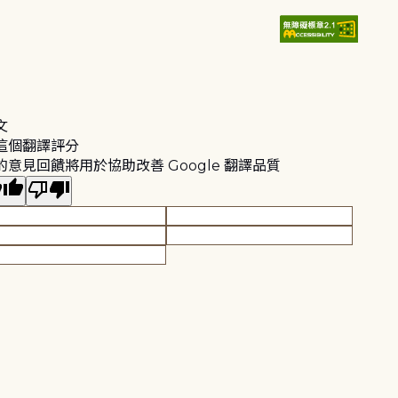
文
這個翻譯評分
的意見回饋將用於協助改善 Google 翻譯品質