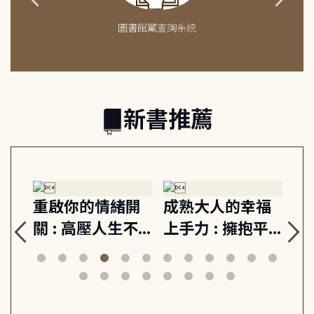
圖書館藏查詢系統
新書推薦
緒
重啟你的情緒開
成熟大人的幸福
伯
則,
關 : 高壓人生不
上手力 : 擁抱平
球
定
爆炸指南, 5分鐘
凡中的每個燦爛
飯
動練
減輕身心壓力, 找
時刻, 給匱乏世代
共好
回生活掌控感
的富足人生解答