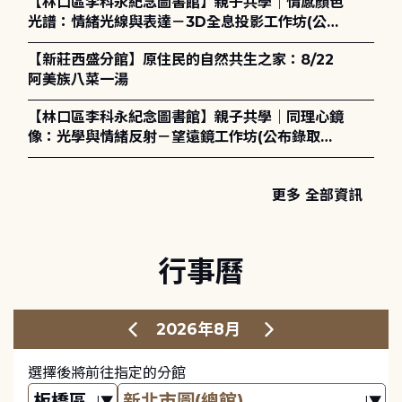
【林口區李科永紀念圖書館】親子共學｜情感顏色
光譜：情緒光線與表達－3D全息投影工作坊(公布
錄取名單)
【新莊西盛分館】原住民的自然共生之家：8/22
阿美族八菜一湯
【林口區李科永紀念圖書館】親子共學｜同理心鏡
像：光學與情緒反射－望遠鏡工作坊(公布錄取名
單)
更多 全部資訊
行事曆
2026年8月
選擇後將前往指定的分館