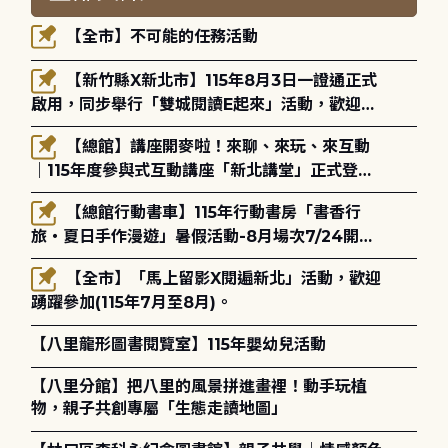
【全市】不可能的任務活動
【新竹縣X新北市】115年8月3日一證通正式
啟用，同步舉行「雙城閱讀E起來」活動，歡迎踴
躍參加(115年8月3日至10月4日)。
【總館】講座開麥啦！來聊、來玩、來互動
｜115年度參與式互動講座「新北講堂」正式登
場！
【總館行動書車】115年行動書房「書香行
旅・夏日手作漫遊」暑假活動-8月場次7/24開始
報名
【全市】「馬上留影X閱遍新北」活動，歡迎
踴躍參加(115年7月至8月)。
【八里龍形圖書閱覽室】115年嬰幼兒活動
【八里分館】把八里的風景拼進畫裡！動手玩植
物，親子共創專屬「生態走讀地圖」