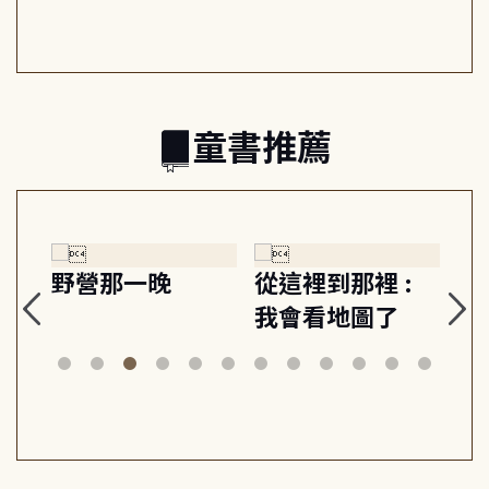
日常與魔幻
習, 走向彼此共好
回
的親子關係
童書推薦
探
野營那一晚
從這裡到那裡 :
狗
的
我會看地圖了
美
案