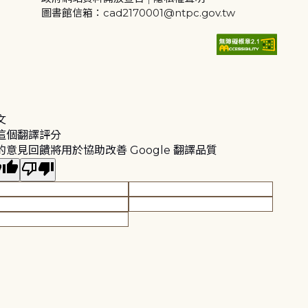
圖書館信箱：cad2170001@ntpc.gov.tw
文
這個翻譯評分
的意見回饋將用於協助改善 Google 翻譯品質