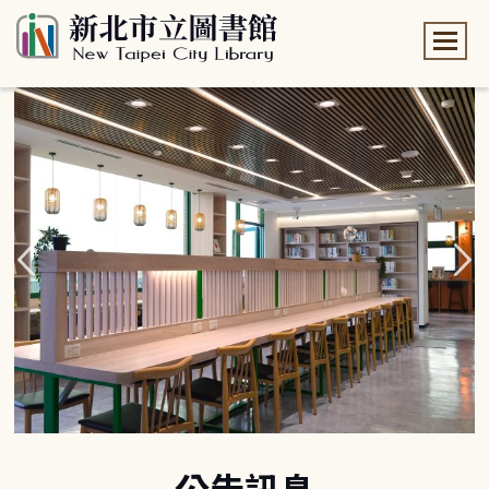
:::
:::