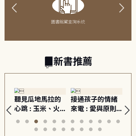
圖書館藏查詢系統
新書推薦
生
聽見瓜地馬拉的
接通孩子的情緒
重
與
心跳 : 玉米、火
來電 : 愛與原則,
關
思
山與信仰, 外交官
建立教養的安定
爆
筆下的現代馬雅
節奏 22個行動練
減