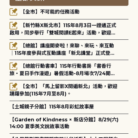
【全市】不可能的任務活動
【新竹縣X新北市】115年8月3日一證通正式
啟用，同步舉行「雙城閱讀E起來」活動，歡迎踴
躍參加(115年8月3日至10月4日)。
【總館】講座開麥啦！來聊、來玩、來互動
｜115年度參與式互動講座「新北講堂」正式登
場！
【總館行動書車】115年行動書房「書香行
旅・夏日手作漫遊」暑假活動-8月場次7/24開始
報名
【全市】「馬上留影X閱遍新北」活動，歡迎
踴躍參加(115年7月至8月)。
【土城親子分館】115年8月彩虹故事屋
【Garden of Kindness × 新店分館】8/29(六)
14:00 夏季英文說故事活動