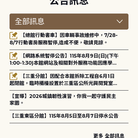
公告訊息
【總館行動書車】因車輛事故維修中，7/28-
8/7行動書房服務暫停,造成不便，敬請見諒。
【網路系統暫停公告】115年8月9日(日)(下午
1:00-1:30)本館網站及相關對外服務功能因應學術
網路升級更新將暫停服務。
【三重分館】因配合本館拆除工程自6月1日
起閉館，臨時櫃檯設置於三重區公所光興閱覽室，
造成不便，敬請見諒。
【宣導】2026城鎮韌性演習，你我一起守護民主
家園。
【三重東區分館】115年8月5日至8月7日停水公告
更多 全部訊息