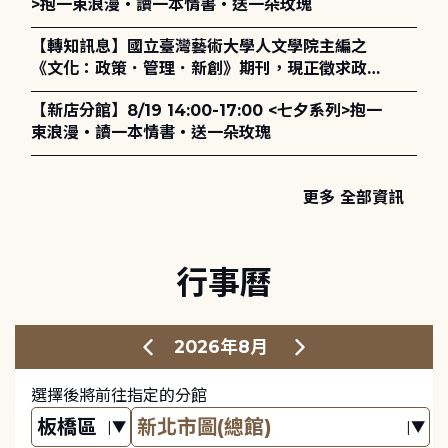
>抱一束浪漫・讀一本情書・送一朵玫瑰
【轉知訊息】國立臺灣藝術大學人文學院主編之
《文化：政策．管理．新創》期刊，現正徵求政策
評論、書評及【邁向具回應力的博物館治理：政
【新店分館】8/19 14:00-17:00 <七夕系列>抱一
策、領導與管理】主題特刊稿件至2027年6月1日
束浪漫・讀一本情書・送一朵玫瑰
止，歡迎踴躍投稿。
更多 全部資訊
行事曆
2026年8月
選擇後將前往指定的分館