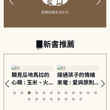
圖書館藏查詢系統
新書推薦
生
聽見瓜地馬拉的
接通孩子的情緒
重
與
心跳 : 玉米、火
來電 : 愛與原則,
關
思
山與信仰, 外交官
建立教養的安定
爆
筆下的現代馬雅
節奏 22個行動練
減
日常與魔幻
習, 走向彼此共好
回