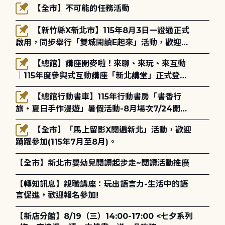
【全市】不可能的任務活動
【新竹縣X新北市】115年8月3日一證通正式
啟用，同步舉行「雙城閱讀E起來」活動，歡迎踴
躍參加(115年8月3日至10月4日)。
【總館】講座開麥啦！來聊、來玩、來互動
｜115年度參與式互動講座「新北講堂」正式登
場！
【總館行動書車】115年行動書房「書香行
旅・夏日手作漫遊」暑假活動-8月場次7/24開始
報名
【全市】「馬上留影X閱遍新北」活動，歡迎
踴躍參加(115年7月至8月)。
【全市】新北市嬰幼兒閱讀起步走~閱讀活動推廣
【轉知訊息】親職講座：玩出語言力-生活中的語
言促進，歡迎報名參加!
【新店分館】8/19（三）14:00-17:00 <七夕系列