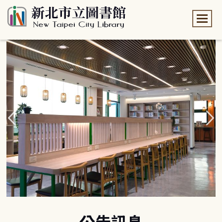
:::
:::