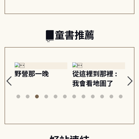
的親子關係
童書推薦
探
野營那一晚
從這裡到那裡 :
狗
的
我會看地圖了
美
案