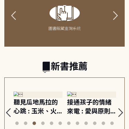
圖書館藏查詢系統
新書推薦
生
聽見瓜地馬拉的
接通孩子的情緒
重
與
心跳 : 玉米、火
來電 : 愛與原則,
關
思
山與信仰, 外交官
建立教養的安定
爆