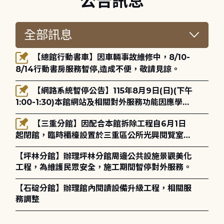
公告訊息
【總館行動書車】因車輛事故維修中，8/10-
8/14行動書房服務暫停,造成不便，敬請見諒。
【網路系統暫停公告】115年8月9日(日)(下午
1:00-1:30)本館網站及相關對外服務功能因應學術
網路升級更新將暫停服務。
【三重分館】因配合本館拆除工程自6月1日
起閉館，臨時櫃檯設置於三重區公所光興閱覽室，
造成不便，敬請見諒。
【坪林分館】辦理坪林分館周邊公共設施景觀美化
工程，為維護民眾安全，施工期間暫停對外服務。
【石碇分館】辦理館內閱讀設備升級工程，相關服
務調整