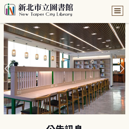
:::
:::