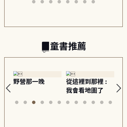
筆下的現代馬雅
節奏 22個行動練
減
日常與魔幻
習, 走向彼此共好
回
的親子關係
童書推薦
探
野營那一晚
從這裡到那裡 :
狗
的
我會看地圖了
美
案