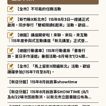
【全市】不可能的任務活動
【新竹縣X新北市】115年8月3日一證通正式
啟用，同步舉行「雙城閱讀E起來」活動，歡迎踴
躍參加(115年8月3日至10月4日)。
【總館】講座開麥啦！來聊、來玩、來互動
｜115年度參與式互動講座「新北講堂」正式登
場！
【總館行動書車】115年行動書房「書香行
旅・夏日手作漫遊」暑假活動-8月場次7/24開始
報名
【全市】「馬上留影X閱遍新北」活動，歡迎
踴躍參加(115年7月至8月)。
【新店分館】115年8月說故事showtime
【新店分館】115年8月說故事SHOWTIME (8/1
及8/22場次因故取消，以新北市立圖書館公布為
主)