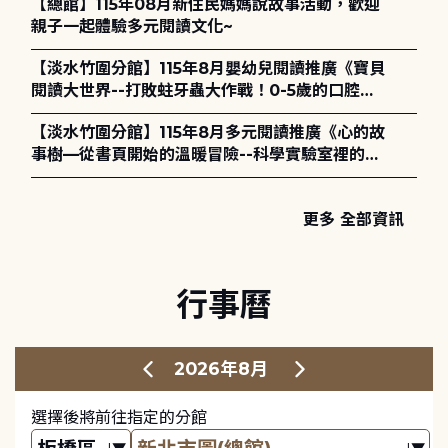
【總館】115年08月新住民媽媽說故事活動，歡迎
親子一起體驗多元閱讀文化~
【淡水竹圍分館】115年8月嬰幼兒閱讀推廣《寶貝
閱讀大世界--打敗蛀牙蟲大作戰！0-5歲的口腔照
護全攻略》
【淡水竹圍分館】115年8月多元閱讀推廣《心的故
事樹—從書頁開始的溫暖冒險--科學實驗室裡的放
電章魚》
更多 全部資訊
行事曆
2026年8月
選擇後將前往指定的分館