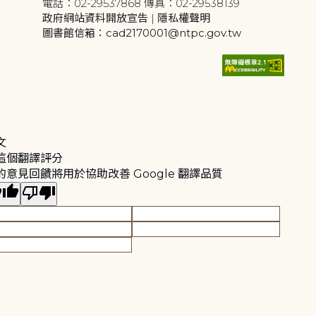
電話：02-29537868 傳真：02-29538139
政府網站資料開放宣告
|
隱私權聲明
圖書館信箱：cad2170001@ntpc.gov.tw
文
這個翻譯評分
的意見回饋將用於協助改善 Google 翻譯品質