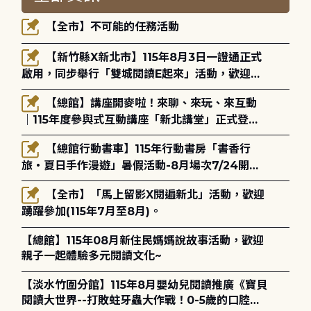
【全市】不可能的任務活動
【新竹縣X新北市】115年8月3日一證通正式
啟用，同步舉行「雙城閱讀E起來」活動，歡迎踴
躍參加(115年8月3日至10月4日)。
【總館】講座開麥啦！來聊、來玩、來互動
｜115年度參與式互動講座「新北講堂」正式登
場！
【總館行動書車】115年行動書房「書香行
旅・夏日手作漫遊」暑假活動-8月場次7/24開始
報名
【全市】「馬上留影X閱遍新北」活動，歡迎
踴躍參加(115年7月至8月)。
【總館】115年08月新住民媽媽說故事活動，歡迎
親子一起體驗多元閱讀文化~
【淡水竹圍分館】115年8月嬰幼兒閱讀推廣《寶貝
閱讀大世界--打敗蛀牙蟲大作戰！0-5歲的口腔照