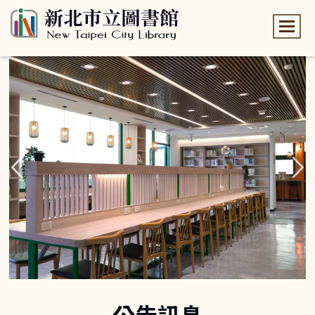
:::
:::