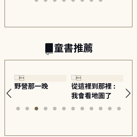
日常與魔幻
習, 走向彼此共好
回
的親子關係
童書推薦
探
野營那一晚
從這裡到那裡 :
狗
的
我會看地圖了
美
案