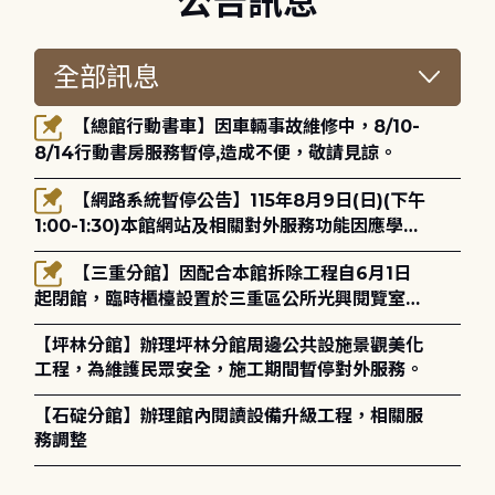
公告訊息
【總館行動書車】因車輛事故維修中，8/10-
8/14行動書房服務暫停,造成不便，敬請見諒。
【網路系統暫停公告】115年8月9日(日)(下午
1:00-1:30)本館網站及相關對外服務功能因應學術
網路升級更新將暫停服務。
【三重分館】因配合本館拆除工程自6月1日
起閉館，臨時櫃檯設置於三重區公所光興閱覽室，
造成不便，敬請見諒。
【坪林分館】辦理坪林分館周邊公共設施景觀美化
工程，為維護民眾安全，施工期間暫停對外服務。
【石碇分館】辦理館內閱讀設備升級工程，相關服
務調整