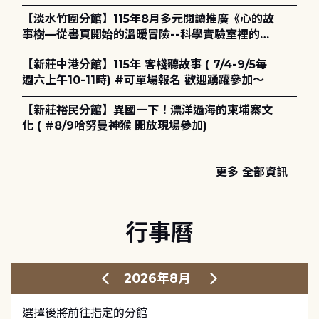
護全攻略》
【淡水竹圍分館】115年8月多元閱讀推廣《心的故
事樹—從書頁開始的溫暖冒險--科學實驗室裡的放
電章魚》
【新莊中港分館】115年 客棧聽故事 ( 7/4-9/5每
週六上午10-11時) #可單場報名 歡迎踴躍參加～
【新莊裕民分館】異國一下！漂洋過海的柬埔寨文
化 ( #8/9哈努曼神猴 開放現場參加)
更多 全部資訊
行事曆
2026年8月
選擇後將前往指定的分館