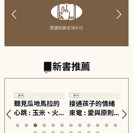
圖書館藏查詢系統
新書推薦
生
聽見瓜地馬拉的
接通孩子的情緒
重
與
心跳 : 玉米、火
來電 : 愛與原則,
關
思
山與信仰, 外交官
建立教養的安定
爆
筆下的現代馬雅
節奏 22個行動練
減