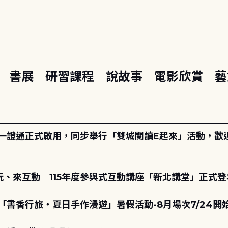
座
書展
研習課程
說故事
電影欣賞
藝
日一證通正式啟用，同步舉行「雙城閱讀E起來」活動，歡迎踴
、來互動｜115年度參與式互動講座「新北講堂」正式登
「書香行旅・夏日手作漫遊」暑假活動-8月場次7/24開