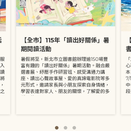
活
【全市】115年「讀出好關係」暑
期閱讀活動
服
暑假將至，新北市立圖書館辦理逾150場豐
「
入
富有趣的「讀出好關係」暑期活動。融合嚴
心
讀
選書展、紓壓手作研習班、感受溝通力講
本
將
座、讀出心聲故事屋、愛的真諦電影院等多
7
，
元形式，邀請家長與小朋友探索自身情緒，
中
之
學習表達對家人、朋友的關懷，了解愛的多
段
種面貌。