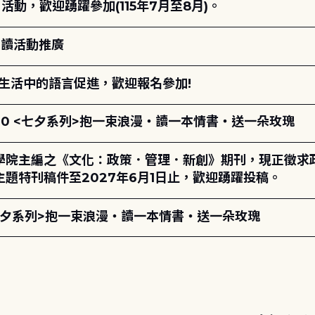
動，歡迎踴躍參加(115年7月至8月)。
閱讀活動推廣
生活中的語言促進，歡迎報名參加!
17:00 <七夕系列>抱一束浪漫・讀一本情書・送一朵玫瑰
學院主編之《文化：政策．管理．新創》期刊，現正徵求
題特刊稿件至2027年6月1日止，歡迎踴躍投稿。
00 <七夕系列>抱一束浪漫・讀一本情書・送一朵玫瑰