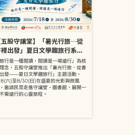
【五股守讓堂】「暑光行旅─從
【全市】《
書裡出發」夏日文學趣旅行系列
事劇首次演出
活動
大小朋友一
旅行是一種閱讀，閱讀是一場遠行」為核
現代家庭已不
理念，五股守讓堂推出「暑光行旅．從書
模式，更多時
出發——夏日文學趣旅行」主題活動，
劇中小智豬爸
/18(六)至8/30(日)在盛夏的光影與微風
動，顛覆「媽
，邀請民眾走進守讓堂、圖書館，展開一
象，藉由小智
不需遠行的心靈旅程。
生活情境，傳
念。