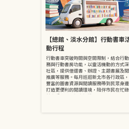
市立圖書館
【總館、淡水分館】行動書車
活動
動行程
共融「閱」平等
行動書車突破時間與空間限制，結合行動
過手作研習、互
務與行動書房功能，以靈活機動的方式深
賞或主題展示等
社區，提供借還書、辦證、主題書展及閱
議題的開放討論
推廣等服務。每月巡迴新北市各行政區，
日起至9月30日
豐富的圖書資源與閱讀服務帶到民眾身邊
打造更便利的閱讀環境，陪伴市民在忙碌
餘享受書香、探索知識。