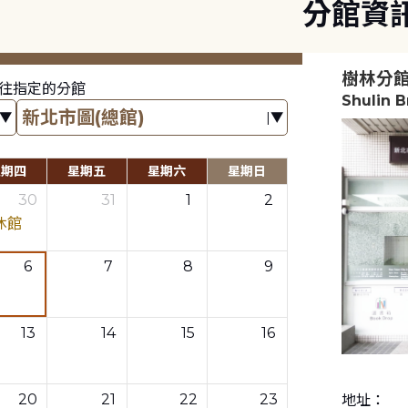
分館資
樹林分
往指定的分館
Shulin 
星期四
星期五
星期六
星期日
30
31
1
2
休館
6
7
8
9
13
14
15
16
20
21
22
23
地址：