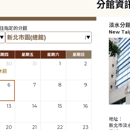
分館資
淡水分
往指定的分館
New Taip
星期四
星期五
星期六
星期日
30
31
1
2
休館
6
7
8
9
13
14
15
16
地址：
新北市淡
20
21
22
23