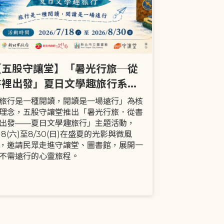
【五股守讓堂】「暑光行旅─從
【全市】《
書裡出發」夏日文學趣旅行系列
事劇首次演出
活動
大小朋友一
旅行是一種閱讀，閱讀是一場遠行」為核
現代家庭已不
理念，五股守讓堂推出「暑光行旅．從書
模式，更多時
出發——夏日文學趣旅行」主題活動，
劇中小智豬爸
/18(六)至8/30(日)在盛夏的光影與微風
動，顛覆「媽
，邀請民眾走進守讓堂、圖書館，展開一
象，藉由小智
不需遠行的心靈旅程。
生活情境，傳
念。