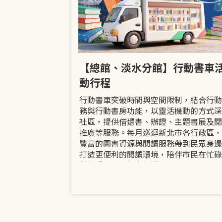
市立圖書館
【總館、淡水分館】行動書車
活動
動行程
共融「閱」平等
行動書車突破時間與空間限制，結合行動
過手作研習、互
務與行動書房功能，以靈活機動的方式深
賞或主題展示等
社區，提供借還書、辦證、主題書展及閱
議題的開放討論
推廣等服務。每月巡迴新北市各行政區，
日起至9月30日
豐富的圖書資源與閱讀服務帶到民眾身邊
打造更便利的閱讀環境，陪伴市民在忙碌
餘享受書香、探索知識。