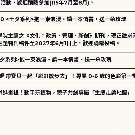
動，歡迎踴躍參加(115年7月至8月)。
17:00 <七夕系列>抱一束浪漫・讀一本情書・送一朵玫瑰
學院主編之《文化：政策．管理．新創》期刊，現正徵求
題特刊稿件至2027年6月1日止，歡迎踴躍投稿。
00 <七夕系列>抱一束浪漫・讀一本情書・送一朵玫瑰
 帶寶貝一起「彩虹散步去」！專屬 0-6 歲的色彩第一
拼進畫裡！動手玩植物，親子共創專屬「生態走讀地圖」