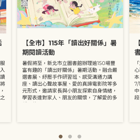
活
【全市】115年「讀出好關係」暑
期閱讀活動
服
暑假將至，新北市立圖書館辦理逾150場豐
「
入
富有趣的「讀出好關係」暑期活動。融合嚴
心
讀
選書展、紓壓手作研習班、感受溝通力講
本
將
座、讀出心聲故事屋、愛的真諦電影院等多
7
，
元形式，邀請家長與小朋友探索自身情緒，
中
之
學習表達對家人、朋友的關懷，了解愛的多
段
種面貌。