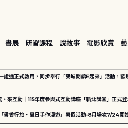
座
書展
研習課程
說故事
電影欣賞
藝
日一證通正式啟用，同步舉行「雙城閱讀E起來」活動，歡迎踴
、來互動｜115年度參與式互動講座「新北講堂」正式登
「書香行旅・夏日手作漫遊」暑假活動-8月場次7/24開