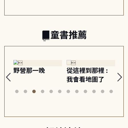
之書
童書推薦
 :
狗探長史丹利和
Gracie under
了
美術館神祕竊盜
the waves
案