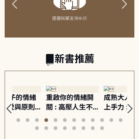
圖書館藏查詢系統
新書推薦
緒
重啟你的情緒開
成熟大人的幸福
伯
則,
關 : 高壓人生不
上手力 : 擁抱平
球
定
爆炸指南, 5分鐘
凡中的每個燦爛
飯
動練
減輕身心壓力, 找
時刻, 給匱乏世代
共好
回生活掌控感
的富足人生解答