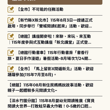
【全市】不可能的任務活動
【新竹縣X新北市】115年8月3日一證通正式
啟用，同步舉行「雙城閱讀E起來」活動，歡迎踴
躍參加(115年8月3日至10月4日)。
【總館】講座開麥啦！來聊、來玩、來互動
｜115年度參與式互動講座「新北講堂」正式登
場！
【總館行動書車】115年行動書房「書香行
旅・夏日手作漫遊」暑假活動-8月場次7/24開始
報名
【全市】「馬上留影X閱遍新北」活動，歡迎
踴躍參加(115年7月至8月)。
【總館】115年08月新住民媽媽說故事活動，歡迎
親子一起體驗多元閱讀文化~
【淡水竹圍分館】115年8月嬰幼兒閱讀推廣《寶貝
閱讀大世界--打敗蛀牙蟲大作戰！0-5歲的口腔照