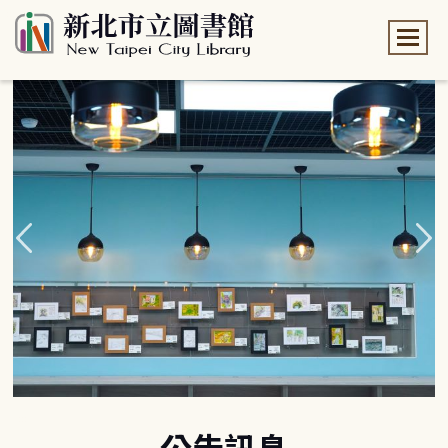
:::
:::