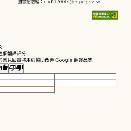
圖書館信箱：cad2170001@ntpc.gov.tw
文
這個翻譯評分
的意見回饋將用於協助改善 Google 翻譯品質