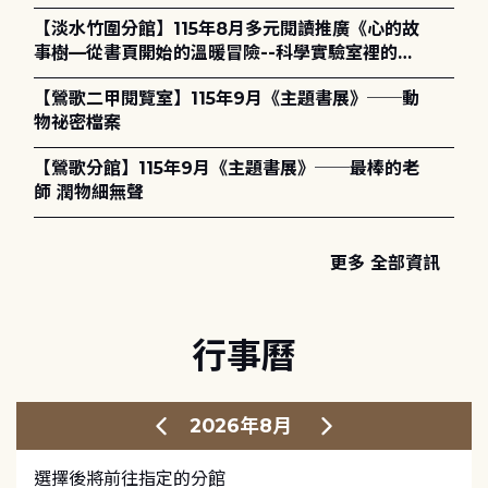
護全攻略》
【淡水竹圍分館】115年8月多元閱讀推廣《心的故
事樹—從書頁開始的溫暖冒險--科學實驗室裡的放
電章魚》
【鶯歌二甲閱覽室】115年9月《主題書展》──動
物祕密檔案
【鶯歌分館】115年9月《主題書展》──最棒的老
師 潤物細無聲
更多 全部資訊
行事曆
2026年8月
選擇後將前往指定的分館