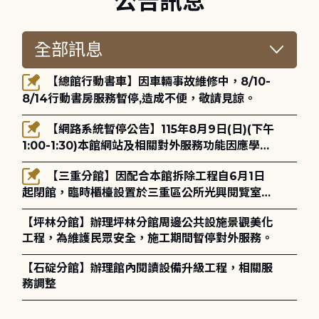
公告訊息
【總館行動書車】因車輛事故維修中，8/10-
8/14行動書房服務暫停,造成不便，敬請見諒。
【網路系統暫停公告】115年8月9日(日)(下午
1:00-1:30)本館網站及相關對外服務功能因應學術
網路升級更新將暫停服務。
【三重分館】因配合本館拆除工程自6月1日
起閉館，臨時櫃檯設置於三重區公所光興閱覽室，
造成不便，敬請見諒。
【坪林分館】辦理坪林分館周邊公共設施景觀美化
工程，為維護民眾安全，施工期間暫停對外服務。
【石碇分館】辦理館內閱讀設備升級工程，相關服
務調整