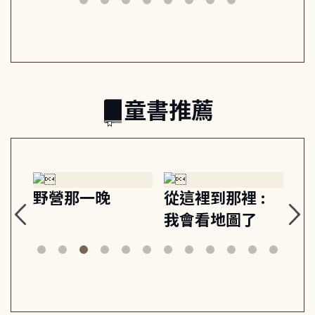
日常與魔幻
習, 走向彼此共好
回
的親子關係
童書推薦
探
野營那一晚
從這裡到那裡 :
狗
的
我會看地圖了
美
案