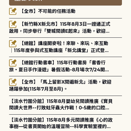
【全市】不可能的任務活動
【新竹縣X新北市】115年8月3日一證通正式
啟用，同步舉行「雙城閱讀E起來」活動，歡迎踴
躍參加(115年8月3日至10月4日)。
【總館】講座開麥啦！來聊、來玩、來互動
｜115年度參與式互動講座「新北講堂」正式登
場！
【總館行動書車】115年行動書房「書香行
旅・夏日手作漫遊」暑假活動-8月場次7/24開始
報名
【全市】「馬上留影X閱遍新北」活動，歡迎
踴躍參加(115年7月至8月)。
【淡水竹圍分館】115年8月嬰幼兒閱讀推廣《寶貝
閱讀大世界--打敗蛀牙蟲大作戰！0-5歲的口腔照
護全攻略》
【淡水竹圍分館】115年8月多元閱讀推廣《心的故
事樹—從書頁開始的溫暖冒險--科學實驗室裡的放