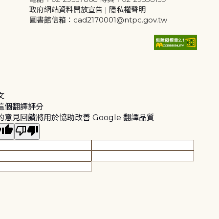
政府網站資料開放宣告
|
隱私權聲明
圖書館信箱：cad2170001@ntpc.gov.tw
文
這個翻譯評分
的意見回饋將用於協助改善 Google 翻譯品質