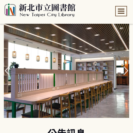
:::
:::