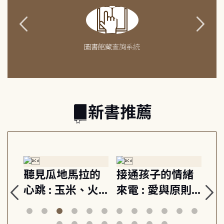
圖書館藏查詢系統
新書推薦
生
聽見瓜地馬拉的
接通孩子的情緒
重
與
心跳 : 玉米、火
來電 : 愛與原則,
關
思
山與信仰, 外交官
建立教養的安定
爆
筆下的現代馬雅
節奏 22個行動練
減