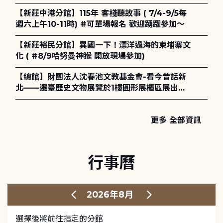
電章魚》
【新莊中港分館】115年 客棧聽故事 ( 7/4-9/5每
週六上午10-11時) #可單場報名 歡迎踴躍參加～
【新莊裕民分館】異國一下！漂洋過海的柬埔寨文
化 ( #8/9哈努曼神猴 開放現場參加)
【總館】財團法人沈春池文教基金會-看今昔話新
北——遷臺歷史文物展覽於1樓圓形展櫃區展出，
歡迎一同觀展！
更多 全部資訊
行事曆
2026年8月
選擇後將前往指定的分館