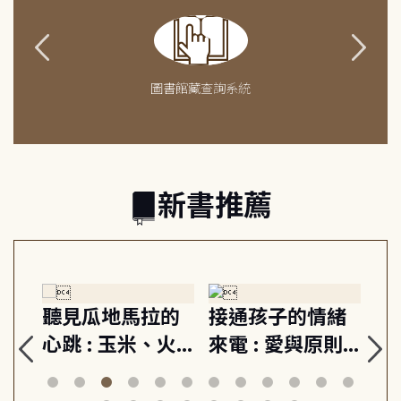
圖書館藏查詢系統
新書推薦
生
聽見瓜地馬拉的
接通孩子的情緒
重
與
心跳 : 玉米、火
來電 : 愛與原則,
關
思
山與信仰, 外交官
建立教養的安定
爆
筆下的現代馬雅
節奏 22個行動練
減