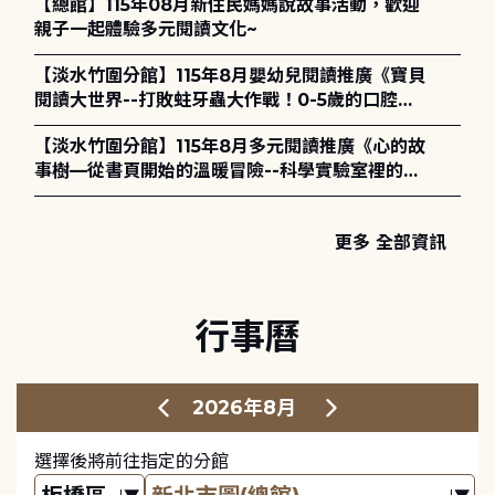
【總館】115年08月新住民媽媽說故事活動，歡迎
親子一起體驗多元閱讀文化~
【淡水竹圍分館】115年8月嬰幼兒閱讀推廣《寶貝
閱讀大世界--打敗蛀牙蟲大作戰！0-5歲的口腔照
護全攻略》
【淡水竹圍分館】115年8月多元閱讀推廣《心的故
事樹—從書頁開始的溫暖冒險--科學實驗室裡的放
電章魚》
更多 全部資訊
行事曆
2026年8月
選擇後將前往指定的分館