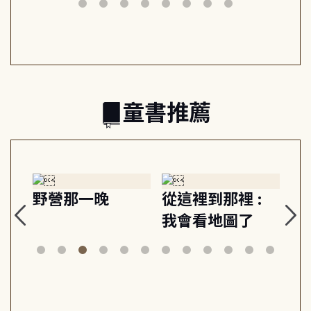
日常與魔幻
習, 走向彼此共好
回
的親子關係
童書推薦
探
野營那一晚
從這裡到那裡 :
狗
的
我會看地圖了
美
案