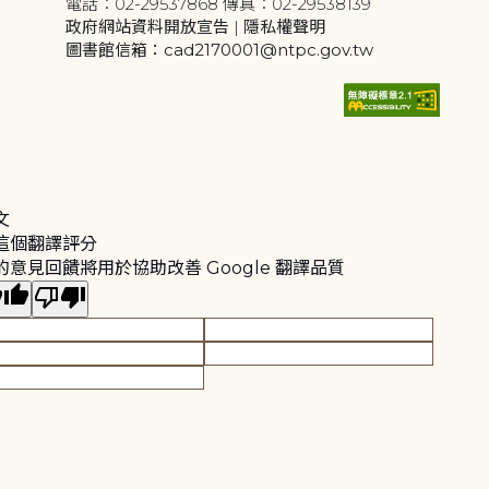
電話：02-29537868 傳真：02-29538139
政府網站資料開放宣告
|
隱私權聲明
圖書館信箱：cad2170001@ntpc.gov.tw
文
這個翻譯評分
的意見回饋將用於協助改善 Google 翻譯品質