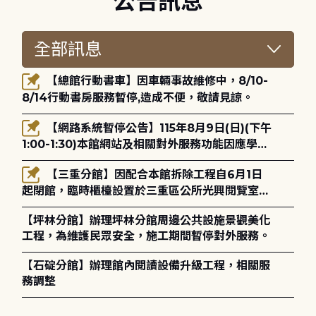
公告訊息
【總館行動書車】因車輛事故維修中，8/10-
8/14行動書房服務暫停,造成不便，敬請見諒。
【網路系統暫停公告】115年8月9日(日)(下午
1:00-1:30)本館網站及相關對外服務功能因應學術
網路升級更新將暫停服務。
【三重分館】因配合本館拆除工程自6月1日
起閉館，臨時櫃檯設置於三重區公所光興閱覽室，
造成不便，敬請見諒。
【坪林分館】辦理坪林分館周邊公共設施景觀美化
工程，為維護民眾安全，施工期間暫停對外服務。
【石碇分館】辦理館內閱讀設備升級工程，相關服
務調整