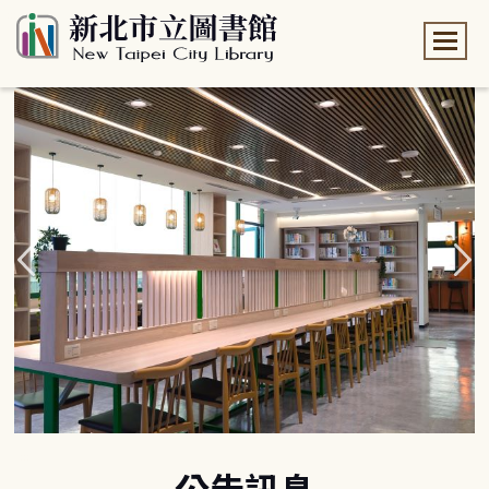
:::
:::