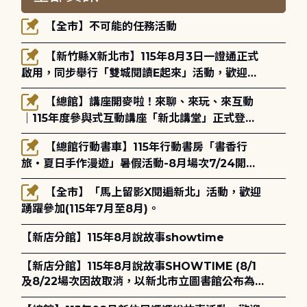
【全市】不可能的任務活動
【新竹縣X新北市】115年8月3日一證通正式
啟用，同步舉行「雙城閱讀E起來」活動，歡迎踴
躍參加(115年8月3日至10月4日)。
【總館】講座開麥啦！來聊、來玩、來互動
｜115年度參與式互動講座「新北講堂」正式登
場！
【總館行動書車】115年行動書房「書香行
旅・夏日手作漫遊」暑假活動-8月場次7/24開始
報名
【全市】「馬上留影X閱遍新北」活動，歡迎
踴躍參加(115年7月至8月)。
【新店分館】115年8月說故事showtime
【新店分館】115年8月說故事SHOWTIME (8/1
及8/22場次因故取消，以新北市立圖書館公布為
主)