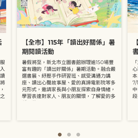
活
【全市】115年「讀出好關係」暑
期閱讀活動
服
暑假將至，新北市立圖書館辦理逾150場豐
「
入
富有趣的「讀出好關係」暑期活動。融合嚴
心
讀
選書展、紓壓手作研習班、感受溝通力講
本
將
座、讀出心聲故事屋、愛的真諦電影院等多
7
，
元形式，邀請家長與小朋友探索自身情緒，
中
之
學習表達對家人、朋友的關懷，了解愛的多
段
種面貌。