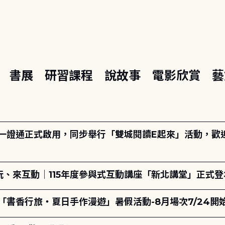
座
書展
研習課程
說故事
電影欣賞
藝
日一證通正式啟用，同步舉行「雙城閱讀E起來」活動，歡迎踴
、來互動｜115年度參與式互動講座「新北講堂」正式登
「書香行旅・夏日手作漫遊」暑假活動-8月場次7/24開