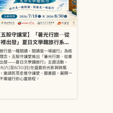
【五股守讓堂】「暑光行旅─從
【全市】《
書裡出發」夏日文學趣旅行系列
事劇首次演出
活動
大小朋友一
旅行是一種閱讀，閱讀是一場遠行」為核
現代家庭已不
理念，五股守讓堂推出「暑光行旅．從書
模式，更多時
出發——夏日文學趣旅行」主題活動，
劇中小智豬爸
/18(六)至8/30(日)在盛夏的光影與微風
動，顛覆「媽
，邀請民眾走進守讓堂、圖書館，展開一
象，藉由小智
不需遠行的心靈旅程。
生活情境，傳
念。