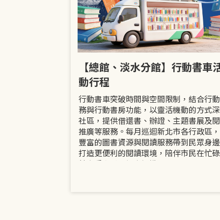
市立圖書館
【總館、淡水分館】行動書車
活動
動行程
共融「閱」平等
行動書車突破時間與空間限制，結合行動
過手作研習、互
務與行動書房功能，以靈活機動的方式深
賞或主題展示等
社區，提供借還書、辦證、主題書展及閱
議題的開放討論
推廣等服務。每月巡迴新北市各行政區，
日起至9月30日
豐富的圖書資源與閱讀服務帶到民眾身邊
打造更便利的閱讀環境，陪伴市民在忙碌
餘享受書香、探索知識。