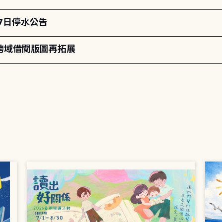
月7日停水公告
跨域借閱版圖再拓展