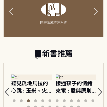
圖書館藏查詢系統
新書推薦
生
聽見瓜地馬拉的
接通孩子的情緒
重
與
心跳 : 玉米、火
來電 : 愛與原則,
關
思
山與信仰, 外交官
建立教養的安定
爆
筆下的現代馬雅
節奏 22個行動練
減