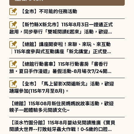
【全市】不可能的任務活動
【新竹縣X新北市】115年8月3日一證通正式
啟用，同步舉行「雙城閱讀E起來」活動，歡迎踴
躍參加(115年8月3日至10月4日)。
【總館】講座開麥啦！來聊、來玩、來互動
｜115年度參與式互動講座「新北講堂」正式登
場！
【總館行動書車】115年行動書房「書香行
旅・夏日手作漫遊」暑假活動-8月場次7/24開始
報名
【全市】「馬上留影X閱遍新北」活動，歡迎
踴躍參加(115年7月至8月)。
【總館】115年08月新住民媽媽說故事活動，歡迎
親子一起體驗多元閱讀文化~
【淡水竹圍分館】115年8月嬰幼兒閱讀推廣《寶貝
閱讀大世界--打敗蛀牙蟲大作戰！0-5歲的口腔照