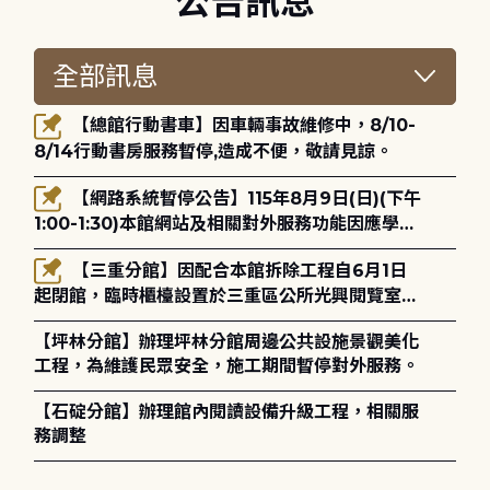
公告訊息
【總館行動書車】因車輛事故維修中，8/10-
8/14行動書房服務暫停,造成不便，敬請見諒。
【網路系統暫停公告】115年8月9日(日)(下午
1:00-1:30)本館網站及相關對外服務功能因應學術
網路升級更新將暫停服務。
【三重分館】因配合本館拆除工程自6月1日
起閉館，臨時櫃檯設置於三重區公所光興閱覽室，
造成不便，敬請見諒。
【坪林分館】辦理坪林分館周邊公共設施景觀美化
工程，為維護民眾安全，施工期間暫停對外服務。
【石碇分館】辦理館內閱讀設備升級工程，相關服
務調整