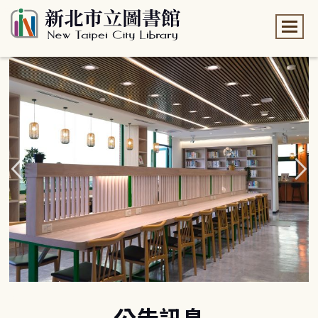
:::
:::