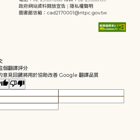
政府網站資料開放宣告
|
隱私權聲明
圖書館信箱：cad2170001@ntpc.gov.tw
文
這個翻譯評分
的意見回饋將用於協助改善 Google 翻譯品質