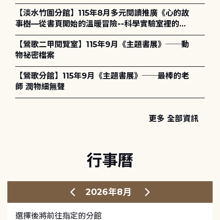
護全攻略》
【淡水竹圍分館】115年8月多元閱讀推廣《心的故
事樹—從書頁開始的溫暖冒險--科學實驗室裡的放
電章魚》
【鶯歌二甲閱覽室】115年9月《主題書展》──動
物祕密檔案
【鶯歌分館】115年9月《主題書展》──最棒的老
師 潤物細無聲
更多 全部資訊
行事曆
2026年8月
選擇後將前往指定的分館