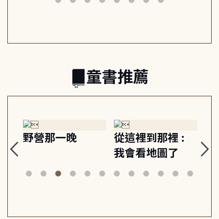
日常與魔幻
習, 走向彼此共好
回
的親子關係
童書推薦
探
野營那一晚
從這裡到那裡 :
狗
的
我會看地圖了
美
案