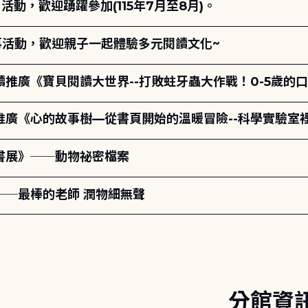
動，歡迎踴躍參加(115年7月至8月)。
故事活動，歡迎親子一起體驗多元閱讀文化~
讀推廣《寶貝閱讀大世界--打敗蛀牙蟲大作戰！0-5歲的
讀推廣《心的故事樹—從書頁開始的溫暖冒險--科學實驗室
題書展》──動物祕密檔案
──最棒的老師 潤物細無聲
分館資