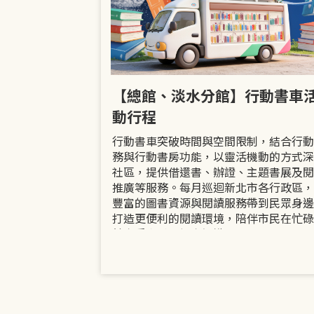
市立圖書館
【總館、淡水分館】行動書車
活動
動行程
共融「閱」平等
行動書車突破時間與空間限制，結合行動
過手作研習、互
務與行動書房功能，以靈活機動的方式深
賞或主題展示等
社區，提供借還書、辦證、主題書展及閱
議題的開放討論
推廣等服務。每月巡迴新北市各行政區，
日起至9月30日
豐富的圖書資源與閱讀服務帶到民眾身邊
打造更便利的閱讀環境，陪伴市民在忙碌
餘享受書香、探索知識。