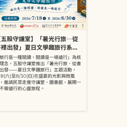
【五股守讓堂】「暑光行旅─從
【全市】《
書裡出發」夏日文學趣旅行系列
事劇首次演出
活動
大小朋友一
旅行是一種閱讀，閱讀是一場遠行」為核
現代家庭已不
理念，五股守讓堂推出「暑光行旅．從書
模式，更多時
出發——夏日文學趣旅行」主題活動，
劇中小智豬爸
/18(六)至8/30(日)在盛夏的光影與微風
動，顛覆「媽
，邀請民眾走進守讓堂、圖書館，展開一
象，藉由小智
不需遠行的心靈旅程。
生活情境，傳
念。