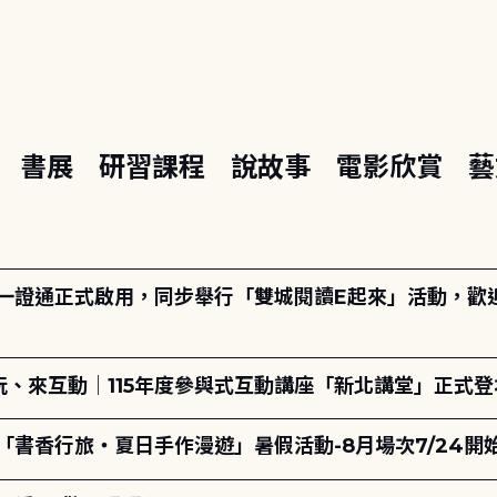
座
書展
研習課程
說故事
電影欣賞
藝
日一證通正式啟用，同步舉行「雙城閱讀E起來」活動，歡迎踴
、來互動｜115年度參與式互動講座「新北講堂」正式登
「書香行旅・夏日手作漫遊」暑假活動-8月場次7/24開