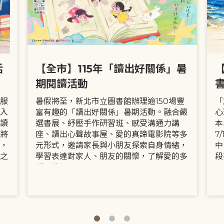
活
【全市】115年「讀出好關係」暑
期閱讀活動
服
暑假將至，新北市立圖書館辦理逾150場豐
「
入
富有趣的「讀出好關係」暑期活動。融合嚴
心
讀
選書展、紓壓手作研習班、感受溝通力講
本
將
座、讀出心聲故事屋、愛的真諦電影院等多
7
，
元形式，邀請家長與小朋友探索自身情緒，
中
之
學習表達對家人、朋友的關懷，了解愛的多
段
種面貌。