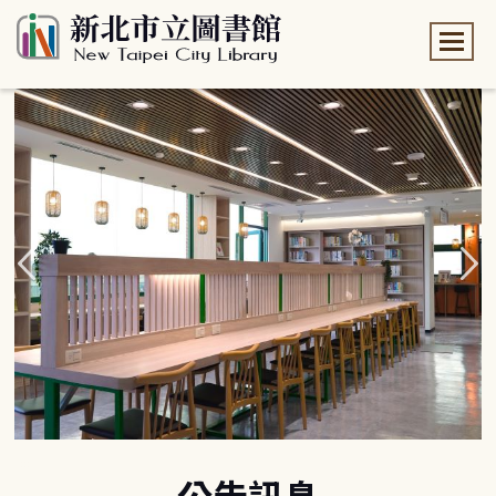
:::
:::