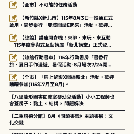
【全市】不可能的任務活動
【新竹縣X新北市】115年8月3日一證通正式
啟用，同步舉行「雙城閱讀E起來」活動，歡迎踴
躍參加(115年8月3日至10月4日)。
【總館】講座開麥啦！來聊、來玩、來互動
｜115年度參與式互動講座「新北講堂」正式登
場！
【總館行動書車】115年行動書房「書香行
旅・夏日手作漫遊」暑假活動-8月場次7/24開始
報名
【全市】「馬上留影X閱遍新北」活動，歡迎
踴躍參加(115年7月至8月)。
【八里龍形圖書閱覽室嬰幼兒活動】小小工程師也
會蓋房子：黏土 × 結構 × 問題解決
【三重培德分館】8月《閱讀書籤》主題書展：文
化交融