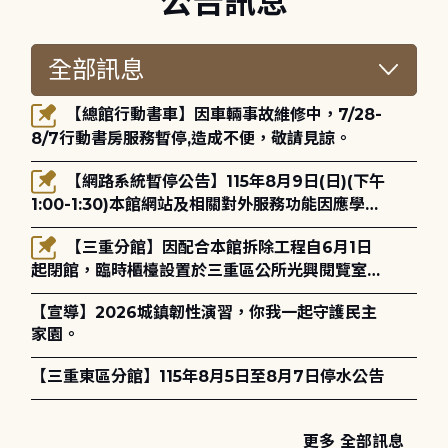
公告訊息
【總館行動書車】因車輛事故維修中，7/28-
8/7行動書房服務暫停,造成不便，敬請見諒。
【網路系統暫停公告】115年8月9日(日)(下午
1:00-1:30)本館網站及相關對外服務功能因應學術
網路升級更新將暫停服務。
【三重分館】因配合本館拆除工程自6月1日
起閉館，臨時櫃檯設置於三重區公所光興閱覽室，
造成不便，敬請見諒。
【宣導】2026城鎮韌性演習，你我一起守護民主
家園。
【三重東區分館】115年8月5日至8月7日停水公告
更多 全部訊息