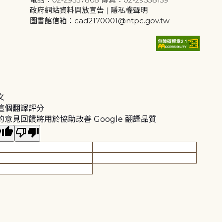
政府網站資料開放宣告
|
隱私權聲明
圖書館信箱：cad2170001@ntpc.gov.tw
文
這個翻譯評分
的意見回饋將用於協助改善 Google 翻譯品質