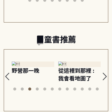
日常與魔幻
習, 走向彼此共好
回
的親子關係
童書推薦
探
野營那一晚
從這裡到那裡 :
狗
的
我會看地圖了
美
案