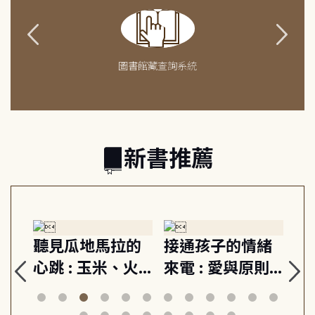
圖書館藏查詢系統
新書推薦
生
聽見瓜地馬拉的
接通孩子的情緒
重
與
心跳 : 玉米、火
來電 : 愛與原則,
關
思
山與信仰, 外交官
建立教養的安定
爆
筆下的現代馬雅
節奏 22個行動練
減