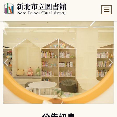
:::
:::