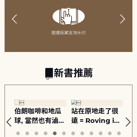
圖書館藏查詢系統
新書推薦
福
伯朗咖啡和地瓜
站在原地走了很
屁
平
球, 當然也有滷肉
遠 = Roving in
宴
爛
飯
the zone