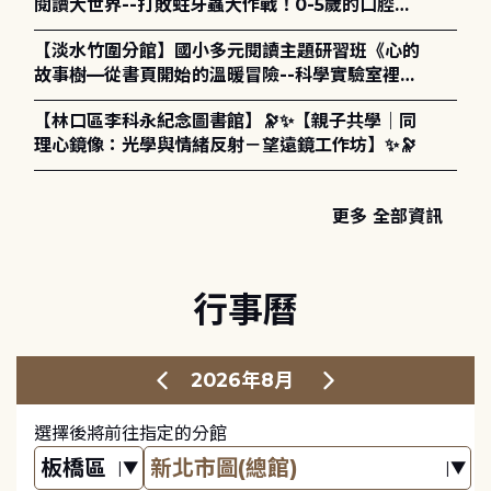
閱讀大世界--打敗蛀牙蟲大作戰！0-5歲的口腔照
護全攻略》
【淡水竹圍分館】國小多元閱讀主題研習班《心的
故事樹—從書頁開始的溫暖冒險--科學實驗室裡的
放電章魚》
【林口區李科永紀念圖書館】🔭✨【親子共學｜同
理心鏡像：光學與情緒反射－望遠鏡工作坊】✨🔭
更多 全部資訊
行事曆
2026年8月
選擇後將前往指定的分館