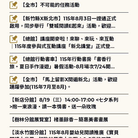
【全市】不可能的任務活動
【新竹縣X新北市】115年8月3日一證通正式
啟用，同步舉行「雙城閱讀E起來」活動，歡迎踴
躍參加(115年8月3日至10月4日)。
【總館】講座開麥啦！來聊、來玩、來互動
｜115年度參與式互動講座「新北講堂」正式登
場！
【總館行動書車】115年行動書房「書香行
旅・夏日手作漫遊」暑假活動-8月場次7/24開始
報名
【全市】「馬上留影X閱遍新北」活動，歡迎
踴躍參加(115年7月至8月)。
【新店分館】8/19（三）14:00-17:00 <七夕系列
>抱一束浪漫・讀一本情書・送一朵玫瑰
【樹林分館展覽室】楮墨餘香－簡惠美書畫展
【淡水竹圍分館】115年8月嬰幼兒閱讀推廣《寶貝