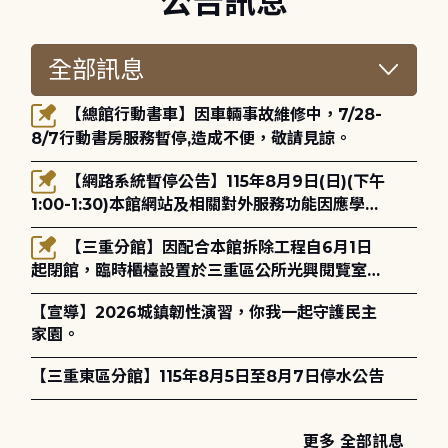
公告訊息
【總館行動書車】因車輛事故維修中，7/28-
8/7行動書房服務暫停,造成不便，敬請見諒。
【網路系統暫停公告】115年8月9日(日)(下午
1:00-1:30)本館網站及相關對外服務功能因應學術
網路升級更新將暫停服務。
【三重分館】因配合本館拆除工程自6月1日
起閉館，臨時櫃檯設置於三重區公所光興閱覽室，
造成不便，敬請見諒。
【宣導】2026城鎮韌性演習，你我一起守護民主
家園。
【三重東區分館】115年8月5日至8月7日停水公告
更多 全部訊息