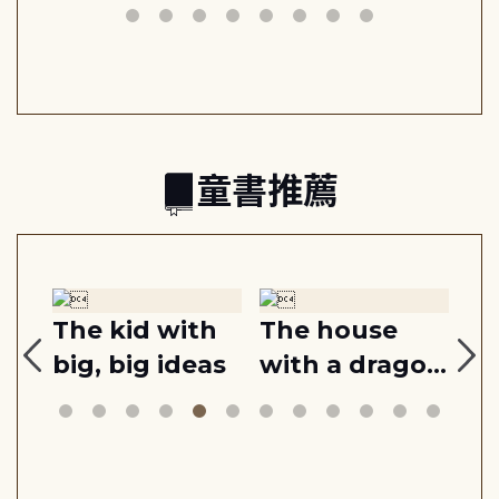
世代
答
童書推薦
r
The kid with
The house
雙
big, big ideas
with a dragon
在
in it