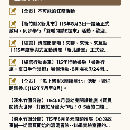
【全市】不可能的任務活動
【新竹縣X新北市】115年8月3日一證通正式
啟用，同步舉行「雙城閱讀E起來」活動，歡迎踴
躍參加(115年8月3日至10月4日)。
【總館】講座開麥啦！來聊、來玩、來互動
｜115年度參與式互動講座「新北講堂」正式登
場！
【總館行動書車】115年行動書房「書香行
旅・夏日手作漫遊」暑假活動-8月場次7/24開始
報名
【全市】「馬上留影X閱遍新北」活動，歡迎
踴躍參加(115年7月至8月)。
【淡水竹圍分館】115年8月嬰幼兒閱讀推廣《寶貝
閱讀大世界--打敗蛀牙蟲大作戰！0-5歲的口腔照
護全攻略》
【淡水竹圍分館】115年8月多元閱讀推廣《心的故
事樹—從書頁開始的溫暖冒險--科學實驗室裡的放