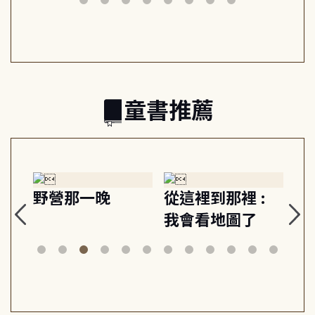
日常與魔幻
習, 走向彼此共好
回
的親子關係
童書推薦
探
野營那一晚
從這裡到那裡 :
狗
的
我會看地圖了
美
案