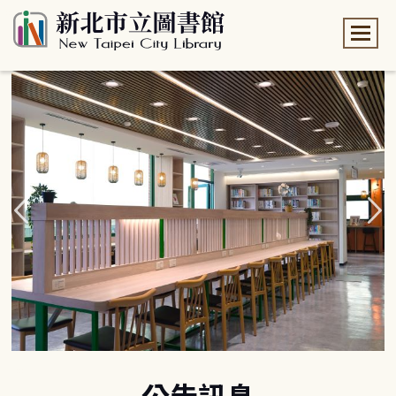
:::
:::