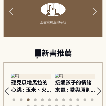
圖書館藏查詢系統
新書推薦
生
聽見瓜地馬拉的
接通孩子的情緒
重
與
心跳 : 玉米、火
來電 : 愛與原則,
關
思
山與信仰, 外交官
建立教養的安定
爆
筆下的現代馬雅
節奏 22個行動練
減