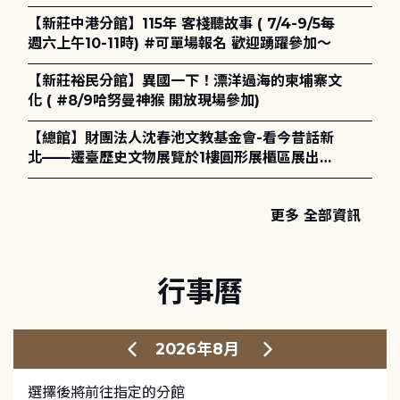
電章魚》
【新莊中港分館】115年 客棧聽故事 ( 7/4-9/5每
週六上午10-11時) #可單場報名 歡迎踴躍參加～
【新莊裕民分館】異國一下！漂洋過海的柬埔寨文
化 ( #8/9哈努曼神猴 開放現場參加)
【總館】財團法人沈春池文教基金會-看今昔話新
北——遷臺歷史文物展覽於1樓圓形展櫃區展出，
歡迎一同觀展！
更多 全部資訊
行事曆
2026年8月
選擇後將前往指定的分館