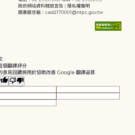
政府網站資料開放宣告
|
隱私權聲明
圖書館信箱：cad2170001@ntpc.gov.tw
文
這個翻譯評分
的意見回饋將用於協助改善 Google 翻譯品質