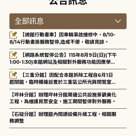
公告訊息
【總館行動書車】因車輛事故維修中，8/10-
8/14行動書房服務暫停,造成不便，敬請見諒。
【網路系統暫停公告】115年8月9日(日)(下午
1:00-1:30)本館網站及相關對外服務功能因應學術
網路升級更新將暫停服務。
【三重分館】因配合本館拆除工程自6月1日
起閉館，臨時櫃檯設置於三重區公所光興閱覽室，
造成不便，敬請見諒。
【坪林分館】辦理坪林分館周邊公共設施景觀美化
工程，為維護民眾安全，施工期間暫停對外服務。
【石碇分館】辦理館內閱讀設備升級工程，相關服
務調整