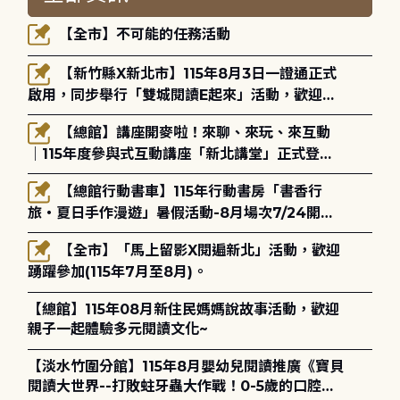
【全市】不可能的任務活動
【新竹縣X新北市】115年8月3日一證通正式
啟用，同步舉行「雙城閱讀E起來」活動，歡迎踴
躍參加(115年8月3日至10月4日)。
【總館】講座開麥啦！來聊、來玩、來互動
｜115年度參與式互動講座「新北講堂」正式登
場！
【總館行動書車】115年行動書房「書香行
旅・夏日手作漫遊」暑假活動-8月場次7/24開始
報名
【全市】「馬上留影X閱遍新北」活動，歡迎
踴躍參加(115年7月至8月)。
【總館】115年08月新住民媽媽說故事活動，歡迎
親子一起體驗多元閱讀文化~
【淡水竹圍分館】115年8月嬰幼兒閱讀推廣《寶貝
閱讀大世界--打敗蛀牙蟲大作戰！0-5歲的口腔照