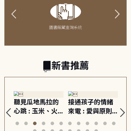
圖書館藏查詢系統
新書推薦
生
聽見瓜地馬拉的
接通孩子的情緒
重
與
心跳 : 玉米、火
來電 : 愛與原則,
關
思
山與信仰, 外交官
建立教養的安定
爆
筆下的現代馬雅
節奏 22個行動練
減