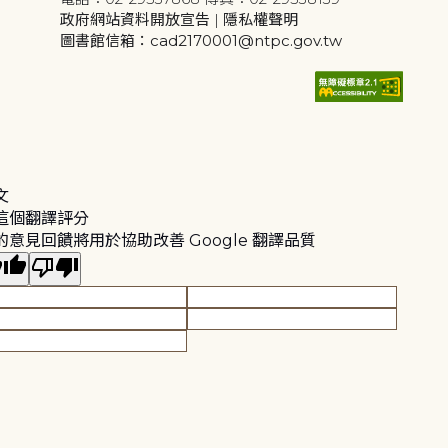
政府網站資料開放宣告
|
隱私權聲明
圖書館信箱：cad2170001@ntpc.gov.tw
文
這個翻譯評分
的意見回饋將用於協助改善 Google 翻譯品質