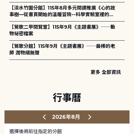
護全攻略》
【淡水竹圍分館】115年8月多元閱讀推廣《心的故
事樹—從書頁開始的溫暖冒險--科學實驗室裡的放
電章魚》
【鶯歌二甲閱覽室】115年9月《主題書展》──動
物祕密檔案
【鶯歌分館】115年9月《主題書展》──最棒的老
師 潤物細無聲
更多 全部資訊
行事曆
2026年8月
選擇後將前往指定的分館