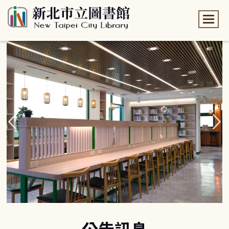
:::
:::