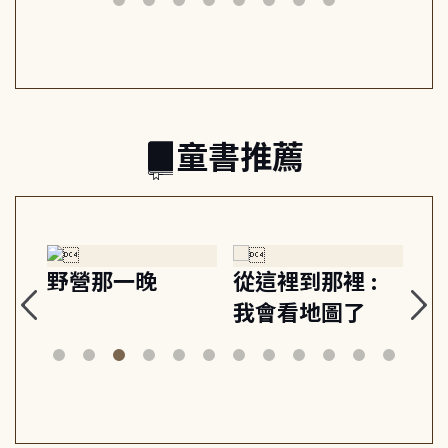
日常與魔幻
習, 走向彼此共好
回
的親子關係
童書推薦
探
野營那一晚
從這裡到那裡 :
狗
的
我會看地圖了
美
案