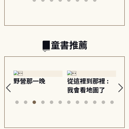
日常與魔幻
習, 走向彼此共好
回
的親子關係
童書推薦
探
野營那一晚
從這裡到那裡 :
狗
的
我會看地圖了
美
案