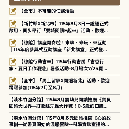
【全市】不可能的任務活動
【新竹縣X新北市】115年8月3日一證通正式
啟用，同步舉行「雙城閱讀E起來」活動，歡迎踴
躍參加(115年8月3日至10月4日)。
【總館】講座開麥啦！來聊、來玩、來互動
｜115年度參與式互動講座「新北講堂」正式登
場！
【總館行動書車】115年行動書房「書香行
旅・夏日手作漫遊」暑假活動-8月場次7/24開始
報名
【全市】「馬上留影X閱遍新北」活動，歡迎
踴躍參加(115年7月至8月)。
【淡水竹圍分館】115年8月嬰幼兒閱讀推廣《寶貝
閱讀大世界--打敗蛀牙蟲大作戰！0-5歲的口腔照
護全攻略》
【淡水竹圍分館】115年8月多元閱讀推廣《心的故
事樹—從書頁開始的溫暖冒險--科學實驗室裡的放