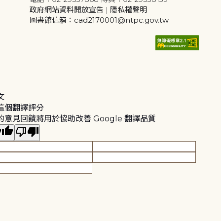
政府網站資料開放宣告
|
隱私權聲明
圖書館信箱：cad2170001@ntpc.gov.tw
文
這個翻譯評分
的意見回饋將用於協助改善 Google 翻譯品質