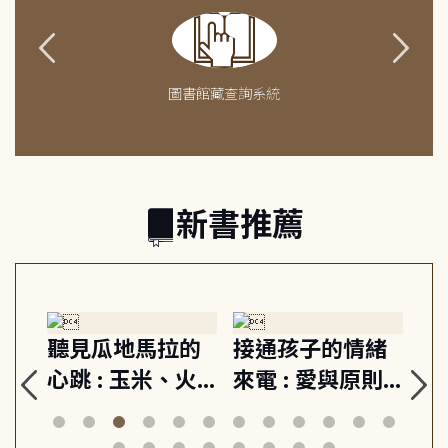
圖書館藏查詢系統
新書推薦
生
聽見瓜地馬拉的
接通孩子的情緒
重
與
心跳 : 玉米、火
來電 : 愛與原則,
關
思
山與信仰, 外交官
建立教養的安定
爆
筆下的現代馬雅
節奏 22個行動練
減