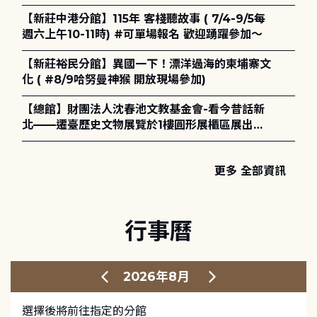
電章魚》
【新莊中港分館】115年 客棧聽故事 ( 7/4-9/5每
週六上午10-11時) #可單場報名 歡迎踴躍參加～
【新莊裕民分館】異國一下！漂洋過海的柬埔寨文
化 ( #8/9哈努曼神猴 開放現場參加)
【總館】財團法人沈春池文教基金會-看今昔話新
北——遷臺歷史文物展覽於1樓圓形展櫃區展出，
歡迎一同觀展！
更多 全部資訊
行事曆
2026年8月
選擇後將前往指定的分館