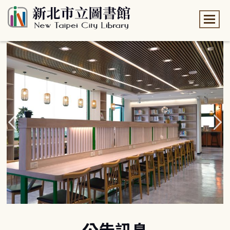
:::
:::