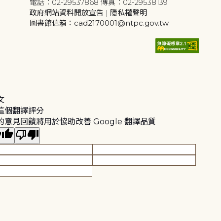
電話：02-29537868 傳真：02-29538139
政府網站資料開放宣告
|
隱私權聲明
圖書館信箱：cad2170001@ntpc.gov.tw
文
這個翻譯評分
的意見回饋將用於協助改善 Google 翻譯品質