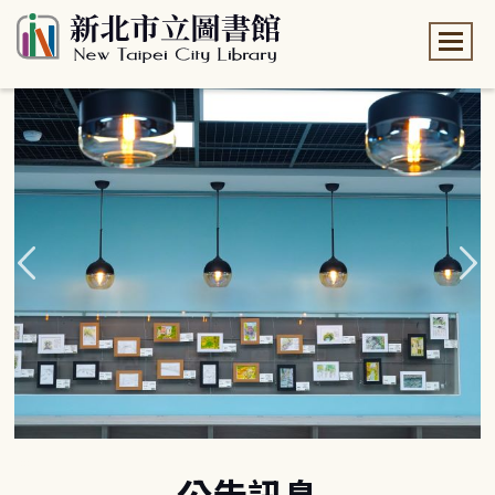
:::
:::