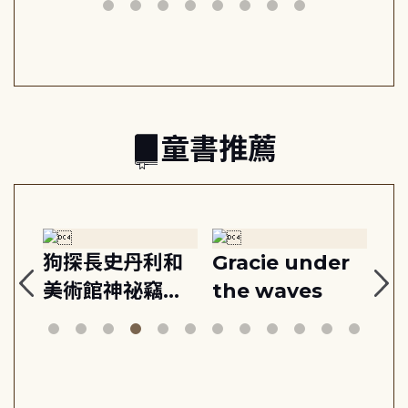
動練
減輕身心壓力, 找
時刻, 給匱乏世代
共好
回生活掌控感
的富足人生解答
之書
童書推薦
:
狗探長史丹利和
Gracie under
Th
美術館神祕竊盜
the waves
bi
案