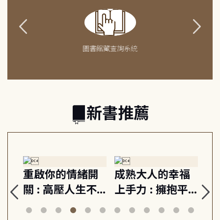
圖書館藏查詢系統
新書推薦
緒
重啟你的情緒開
成熟大人的幸福
伯
則,
關 : 高壓人生不
上手力 : 擁抱平
球
定
爆炸指南, 5分鐘
凡中的每個燦爛
飯