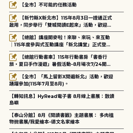
【全市】不可能的任務活動
【新竹縣X新北市】115年8月3日一證通正式
啟用，同步舉行「雙城閱讀E起來」活動，歡迎踴
躍參加(115年8月3日至10月4日)。
【總館】講座開麥啦！來聊、來玩、來互動
｜115年度參與式互動講座「新北講堂」正式登
場！
【總館行動書車】115年行動書房「書香行
旅・夏日手作漫遊」暑假活動-8月場次7/24開始
報名
【全市】「馬上留影X閱遍新北」活動，歡迎
踴躍參加(115年7月至8月)。
【轉知訊息】HyRead電子書 8月線上書展：散讀
島嶼
【泰山分館】8月《閱讀書籤》主題書展： 多肉植
物微書展/我愛繪本-德文名家繪本