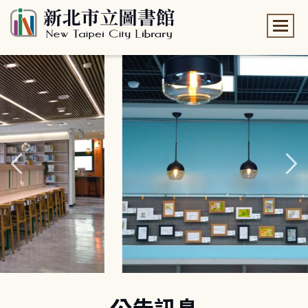
:::
:::