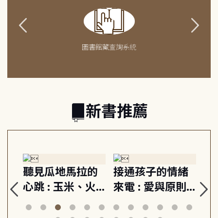
圖書館藏查詢系統
新書推薦
生
聽見瓜地馬拉的
接通孩子的情緒
重
與
心跳 : 玉米、火
來電 : 愛與原則,
關
思
山與信仰, 外交官
建立教養的安定
爆
筆下的現代馬雅
節奏 22個行動練
減