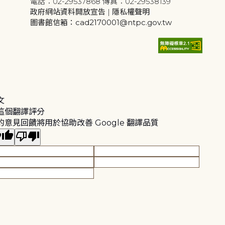
電話：02-29537868 傳真：02-29538139
政府網站資料開放宣告
|
隱私權聲明
圖書館信箱：cad2170001@ntpc.gov.tw
文
這個翻譯評分
的意見回饋將用於協助改善 Google 翻譯品質