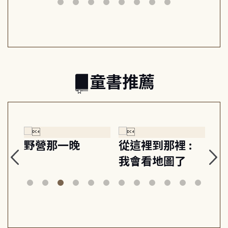
日常與魔幻
習, 走向彼此共好
回
的親子關係
童書推薦
探
野營那一晚
從這裡到那裡 :
狗
的
我會看地圖了
美
案