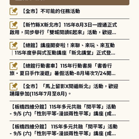
【全市】不可能的任務活動
【新竹縣X新北市】115年8月3日一證通正式
啟用，同步舉行「雙城閱讀E起來」活動，歡迎踴
躍參加(115年8月3日至10月4日)。
【總館】講座開麥啦！來聊、來玩、來互動
｜115年度參與式互動講座「新北講堂」正式登
場！
【總館行動書車】115年行動書房「書香行
旅・夏日手作漫遊」暑假活動-8月場次7/24開始
報名
【全市】「馬上留影X閱遍新北」活動，歡迎
踴躍參加(115年7月至8月)。
【板橋四維分館】115年多元共融「閱平等」活動
- 9/5 (六)「性別平等-漫談兩性平等」講座 (成人
講座) ◎ 8/1 (六) 14:00 開始報名
【板橋四維分館】 115年多元共融「閱平等」活動
- 9/5 (六)「性別平等-漫談兩性平等」講座 (成人