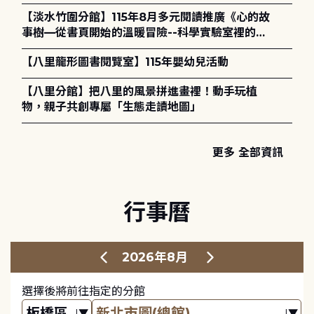
講座) ◎ 8/1 (六) 14:00 開始報名
【淡水竹圍分館】115年8月多元閱讀推廣《心的故
事樹—從書頁開始的溫暖冒險--科學實驗室裡的放
電章魚》
【八里龍形圖書閱覽室】115年嬰幼兒活動
【八里分館】把八里的風景拼進畫裡！動手玩植
物，親子共創專屬「生態走讀地圖」
更多 全部資訊
行事曆
2026年8月
選擇後將前往指定的分館