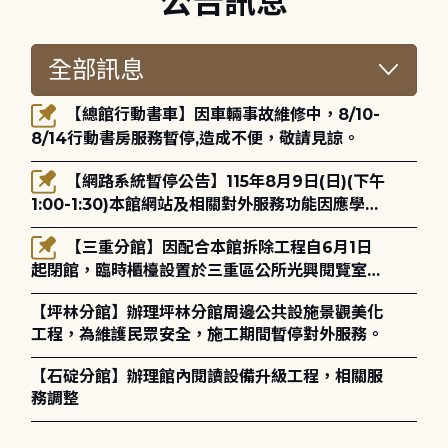
公告訊息
【總館行動書車】因車輛事故維修中，8/10-
8/14行動書房服務暫停,造成不便，敬請見諒。
【網路系統暫停公告】115年8月9日(日)(下午
1:00-1:30)本館網站及相關對外服務功能因應學術
網路升級更新將暫停服務。
【三重分館】因配合本館拆除工程自6月1日
起閉館，臨時櫃檯設置於三重區公所光興閱覽室，
造成不便，敬請見諒。
【坪林分館】辦理坪林分館周邊公共設施景觀美化
工程，為維護民眾安全，施工期間暫停對外服務。
【石碇分館】辦理館內閱讀設備升級工程，相關服
務調整