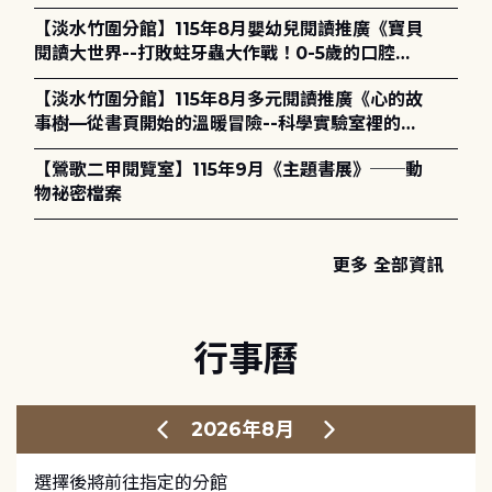
【淡水竹圍分館】115年8月嬰幼兒閱讀推廣《寶貝
閱讀大世界--打敗蛀牙蟲大作戰！0-5歲的口腔照
護全攻略》
【淡水竹圍分館】115年8月多元閱讀推廣《心的故
事樹—從書頁開始的溫暖冒險--科學實驗室裡的放
電章魚》
【鶯歌二甲閱覽室】115年9月《主題書展》──動
物祕密檔案
更多 全部資訊
行事曆
2026年8月
選擇後將前往指定的分館