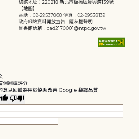
總館地址：220218 新北市板橋區貴興路139號
【地圖】
電話：02-29537868 傳真：02-29538139
政府網站資料開放宣告
|
隱私權聲明
圖書館信箱：cad2170001@ntpc.gov.tw
文
這個翻譯評分
的意見回饋將用於協助改善 Google 翻譯品質