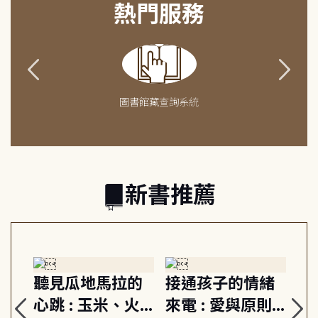
熱門服務
圖書館藏查詢系統
新書推薦
生
聽見瓜地馬拉的
接通孩子的情緒
重
與
心跳 : 玉米、火
來電 : 愛與原則,
關