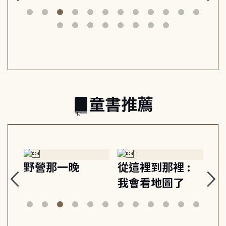
思
山與信仰, 外交官
建立教養的安定
爆
筆下的現代馬雅
節奏 22個行動練
減
日常與魔幻
習, 走向彼此共好
回
的親子關係
童書推薦
探
野營那一晚
從這裡到那裡 :
狗
的
我會看地圖了
美
案