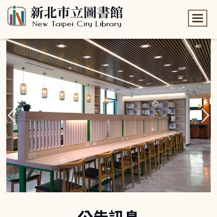
:::
:::