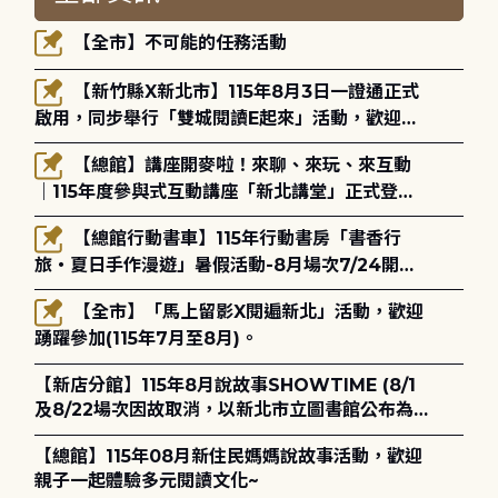
【全市】不可能的任務活動
【新竹縣X新北市】115年8月3日一證通正式
啟用，同步舉行「雙城閱讀E起來」活動，歡迎踴
躍參加(115年8月3日至10月4日)。
【總館】講座開麥啦！來聊、來玩、來互動
｜115年度參與式互動講座「新北講堂」正式登
場！
【總館行動書車】115年行動書房「書香行
旅・夏日手作漫遊」暑假活動-8月場次7/24開始
報名
【全市】「馬上留影X閱遍新北」活動，歡迎
踴躍參加(115年7月至8月)。
【新店分館】115年8月說故事SHOWTIME (8/1
及8/22場次因故取消，以新北市立圖書館公布為
主)
【總館】115年08月新住民媽媽說故事活動，歡迎
親子一起體驗多元閱讀文化~