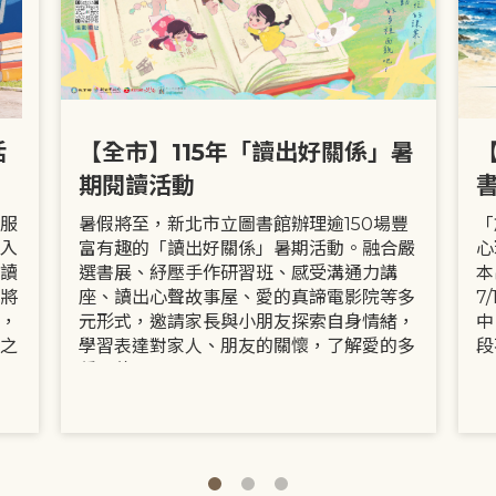
活
【全市】115年「讀出好關係」暑
期閱讀活動
服
暑假將至，新北市立圖書館辦理逾150場豐
「
入
富有趣的「讀出好關係」暑期活動。融合嚴
心
讀
選書展、紓壓手作研習班、感受溝通力講
本
將
座、讀出心聲故事屋、愛的真諦電影院等多
7
，
元形式，邀請家長與小朋友探索自身情緒，
中
之
學習表達對家人、朋友的關懷，了解愛的多
段
種面貌。