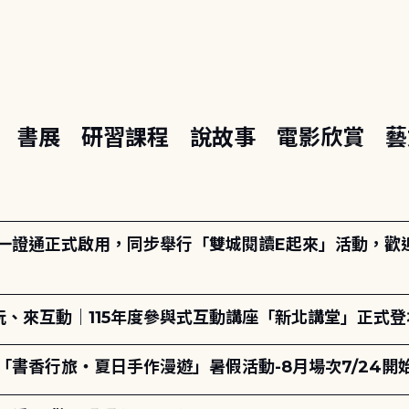
座
書展
研習課程
說故事
電影欣賞
藝
日一證通正式啟用，同步舉行「雙城閱讀E起來」活動，歡迎踴
、來互動｜115年度參與式互動講座「新北講堂」正式登
「書香行旅・夏日手作漫遊」暑假活動-8月場次7/24開