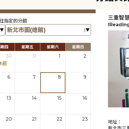
三重智
往指定的分館
IReadin
星期四
星期五
星期六
星期日
30
31
1
2
休館
6
7
8
9
13
14
15
16
20
21
22
23
地址：
新北市三