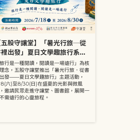
【五股守讓堂】「暑光行旅─從
【全市】《
書裡出發」夏日文學趣旅行系列
事劇首次演出
活動
大小朋友一
旅行是一種閱讀，閱讀是一場遠行」為核
現代家庭已不
理念，五股守讓堂推出「暑光行旅．從書
模式，更多時
出發——夏日文學趣旅行」主題活動，
劇中小智豬爸
/18(六)至8/30(日)在盛夏的光影與微風
動，顛覆「媽
，邀請民眾走進守讓堂、圖書館，展開一
象，藉由小智
不需遠行的心靈旅程。
生活情境，傳
念。