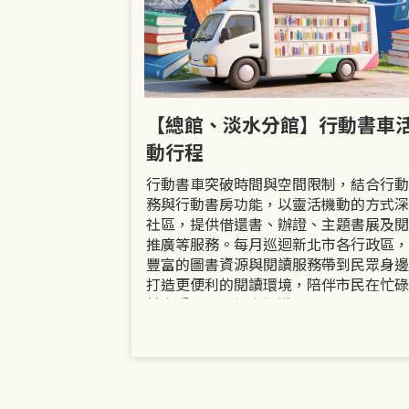
市立圖書館
【總館、淡水分館】行動書車
活動
動行程
共融「閱」平等
行動書車突破時間與空間限制，結合行動
過手作研習、互
務與行動書房功能，以靈活機動的方式深
賞或主題展示等
社區，提供借還書、辦證、主題書展及閱
議題的開放討論
推廣等服務。每月巡迴新北市各行政區，
日起至9月30日
豐富的圖書資源與閱讀服務帶到民眾身邊
打造更便利的閱讀環境，陪伴市民在忙碌
餘享受書香、探索知識。