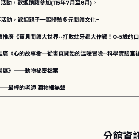
動，歡迎踴躍參加(115年7月至8月)。
故事活動，歡迎親子一起體驗多元閱讀文化~
讀推廣《寶貝閱讀大世界--打敗蛀牙蟲大作戰！0-5歲的
讀推廣《心的故事樹—從書頁開始的溫暖冒險--科學實驗室
題書展》──動物祕密檔案
──最棒的老師 潤物細無聲
分館資