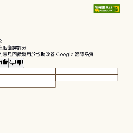
文
這個翻譯評分
的意見回饋將用於協助改善 Google 翻譯品質