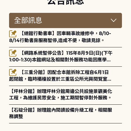
公告訊息
【總館行動書車】因車輛事故維修中，8/10-
8/14行動書房服務暫停,造成不便，敬請見諒。
【網路系統暫停公告】115年8月9日(日)(下午
1:00-1:30)本館網站及相關對外服務功能因應學術
網路升級更新將暫停服務。
【三重分館】因配合本館拆除工程自6月1日
起閉館，臨時櫃檯設置於三重區公所光興閱覽室，
造成不便，敬請見諒。
【坪林分館】辦理坪林分館周邊公共設施景觀美化
工程，為維護民眾安全，施工期間暫停對外服務。
【石碇分館】辦理館內閱讀設備升級工程，相關服
務調整