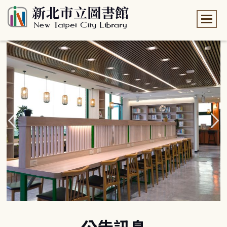
:::
:::