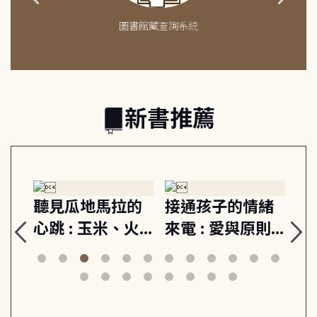
圖書館藏查詢系統
新書推薦
生
聽見瓜地馬拉的
接通孩子的情緒
重
與
心跳 : 玉米、火
來電 : 愛與原則,
關
思
山與信仰, 外交官
建立教養的安定
爆
筆下的現代馬雅
節奏 22個行動練
減
日常與魔幻
習, 走向彼此共好
回
的親子關係