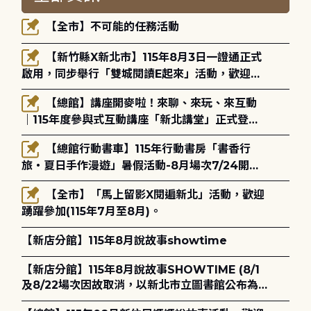
【全市】不可能的任務活動
【新竹縣X新北市】115年8月3日一證通正式
啟用，同步舉行「雙城閱讀E起來」活動，歡迎踴
躍參加(115年8月3日至10月4日)。
【總館】講座開麥啦！來聊、來玩、來互動
｜115年度參與式互動講座「新北講堂」正式登
場！
【總館行動書車】115年行動書房「書香行
旅・夏日手作漫遊」暑假活動-8月場次7/24開始
報名
【全市】「馬上留影X閱遍新北」活動，歡迎
踴躍參加(115年7月至8月)。
【新店分館】115年8月說故事showtime
【新店分館】115年8月說故事SHOWTIME (8/1
及8/22場次因故取消，以新北市立圖書館公布為
主)