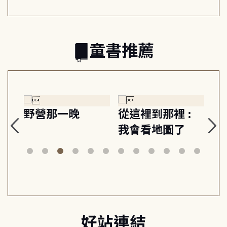
童書推薦
探
野營那一晚
從這裡到那裡 :
狗
的
我會看地圖了
美
案
好站連結