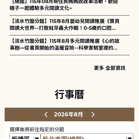
【總館】115年08月新住民媽媽說故事活動，歡迎
親子一起體驗多元閱讀文化~
【淡水竹圍分館】115年8月嬰幼兒閱讀推廣《寶貝
閱讀大世界--打敗蛀牙蟲大作戰！0-5歲的口腔照
護全攻略》
【淡水竹圍分館】115年8月多元閱讀推廣《心的故
事樹—從書頁開始的溫暖冒險--科學實驗室裡的放
電章魚》
更多 全部資訊
行事曆
2026年8月
選擇後將前往指定的分館