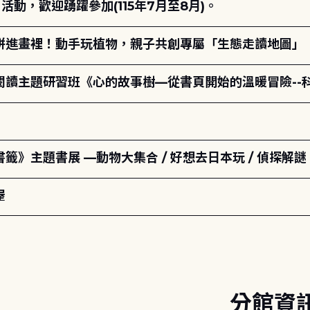
動，歡迎踴躍參加(115年7月至8月)。
拼進畫裡！動手玩植物，親子共創專屬「生態走讀地圖」
元閱讀主題研習班《心的故事樹—從書頁開始的溫暖冒險--
籤》主題書展 —動物大集合 / 好想去日本玩 / 偵探解謎
屋
分館資