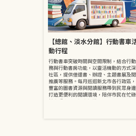
市立圖書館
【總館、淡水分館】行動書車
活動
動行程
共融「閱」平等
行動書車突破時間與空間限制，結合行動
過手作研習、互
務與行動書房功能，以靈活機動的方式深
賞或主題展示等
社區，提供借還書、辦證、主題書展及閱
議題的開放討論
推廣等服務。每月巡迴新北市各行政區，
日起至9月30日
豐富的圖書資源與閱讀服務帶到民眾身邊
打造更便利的閱讀環境，陪伴市民在忙碌
餘享受書香、探索知識。