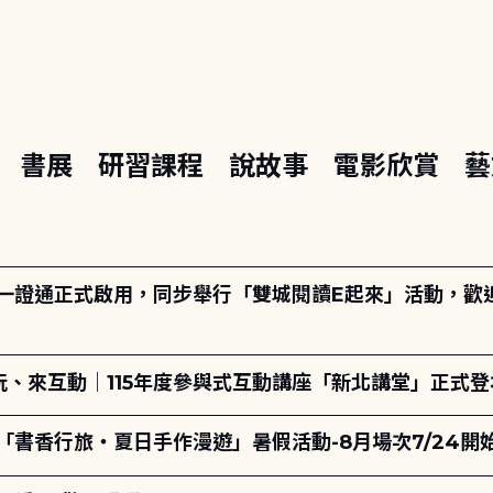
座
書展
研習課程
說故事
電影欣賞
藝
日一證通正式啟用，同步舉行「雙城閱讀E起來」活動，歡迎踴
、來互動｜115年度參與式互動講座「新北講堂」正式登
「書香行旅・夏日手作漫遊」暑假活動-8月場次7/24開