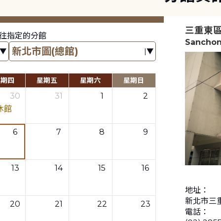
三重東
往指定的分館
Sanchon
星期四
星期五
星期六
星期日
30
31
1
2
休館
6
7
8
9
13
14
15
16
地址：
新北市三
20
21
22
23
電話：