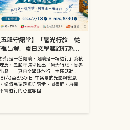
【五股守讓堂】「暑光行旅─從
【全市】《
書裡出發」夏日文學趣旅行系列
事劇首次演出
活動
大小朋友一
旅行是一種閱讀，閱讀是一場遠行」為核
現代家庭已不
理念，五股守讓堂推出「暑光行旅．從書
模式，更多時
出發——夏日文學趣旅行」主題活動，
劇中小智豬爸
/18(六)至8/30(日)在盛夏的光影與微風
動，顛覆「媽
，邀請民眾走進守讓堂、圖書館，展開一
象，藉由小智
不需遠行的心靈旅程。
生活情境，傳
念。