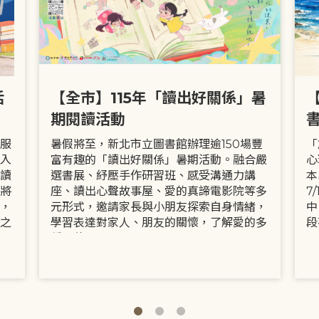
活
【全市】115年「讀出好關係」暑
期閱讀活動
服
暑假將至，新北市立圖書館辦理逾150場豐
「
入
富有趣的「讀出好關係」暑期活動。融合嚴
心
讀
選書展、紓壓手作研習班、感受溝通力講
本
將
座、讀出心聲故事屋、愛的真諦電影院等多
7
，
元形式，邀請家長與小朋友探索自身情緒，
中
之
學習表達對家人、朋友的關懷，了解愛的多
段
種面貌。