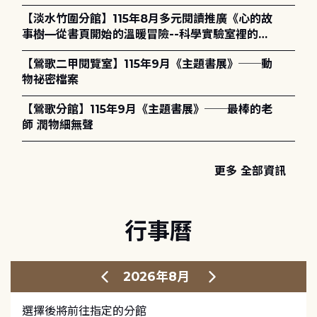
護全攻略》
【淡水竹圍分館】115年8月多元閱讀推廣《心的故
事樹—從書頁開始的溫暖冒險--科學實驗室裡的放
電章魚》
【鶯歌二甲閱覽室】115年9月《主題書展》──動
物祕密檔案
【鶯歌分館】115年9月《主題書展》──最棒的老
師 潤物細無聲
更多 全部資訊
行事曆
2026年8月
選擇後將前往指定的分館