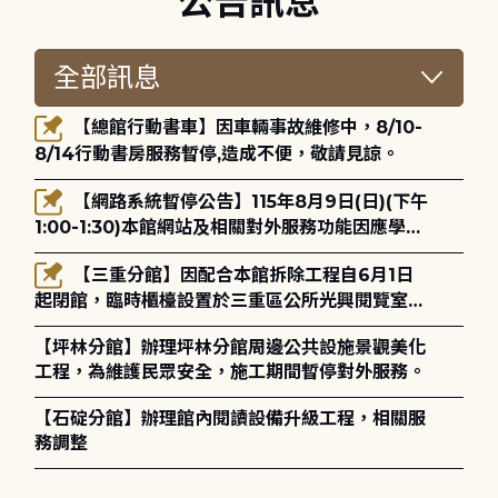
公告訊息
【總館行動書車】因車輛事故維修中，8/10-
8/14行動書房服務暫停,造成不便，敬請見諒。
【網路系統暫停公告】115年8月9日(日)(下午
1:00-1:30)本館網站及相關對外服務功能因應學術
網路升級更新將暫停服務。
【三重分館】因配合本館拆除工程自6月1日
起閉館，臨時櫃檯設置於三重區公所光興閱覽室，
造成不便，敬請見諒。
【坪林分館】辦理坪林分館周邊公共設施景觀美化
工程，為維護民眾安全，施工期間暫停對外服務。
【石碇分館】辦理館內閱讀設備升級工程，相關服
務調整