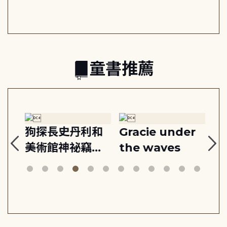
共好
回生活掌控感
的富足人生解答
之書
童書推薦
:
狗探長史丹利和
Gracie under
Th
美術館神祕竊盜
the waves
bi
案