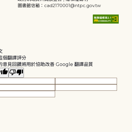
圖書館信箱：cad2170001@ntpc.gov.tw
文
這個翻譯評分
的意見回饋將用於協助改善 Google 翻譯品質