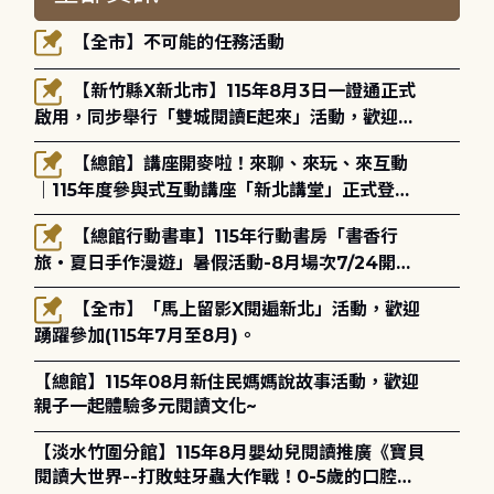
【全市】不可能的任務活動
【新竹縣X新北市】115年8月3日一證通正式
啟用，同步舉行「雙城閱讀E起來」活動，歡迎踴
躍參加(115年8月3日至10月4日)。
【總館】講座開麥啦！來聊、來玩、來互動
｜115年度參與式互動講座「新北講堂」正式登
場！
【總館行動書車】115年行動書房「書香行
旅・夏日手作漫遊」暑假活動-8月場次7/24開始
報名
【全市】「馬上留影X閱遍新北」活動，歡迎
踴躍參加(115年7月至8月)。
【總館】115年08月新住民媽媽說故事活動，歡迎
親子一起體驗多元閱讀文化~
【淡水竹圍分館】115年8月嬰幼兒閱讀推廣《寶貝
閱讀大世界--打敗蛀牙蟲大作戰！0-5歲的口腔照