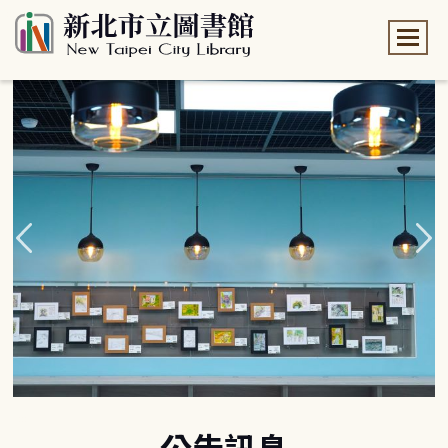
:::
:::