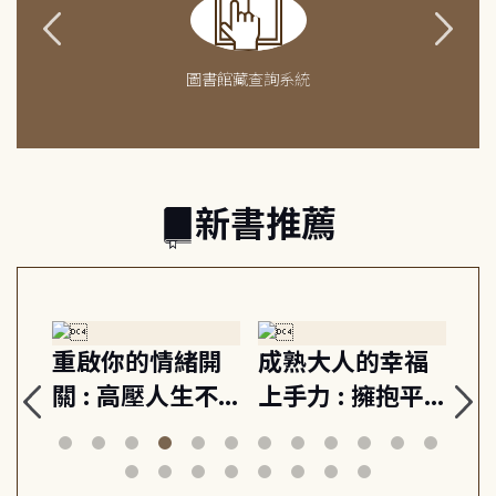
圖書館藏查詢系統
新書推薦
緒
重啟你的情緒開
成熟大人的幸福
伯
則,
關 : 高壓人生不
上手力 : 擁抱平
球
定
爆炸指南, 5分鐘
凡中的每個燦爛
飯
動練
減輕身心壓力, 找
時刻, 給匱乏世代