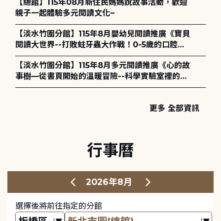
【總館】115年08月新住民媽媽說故事活動，歡迎
親子一起體驗多元閱讀文化~
【淡水竹圍分館】115年8月嬰幼兒閱讀推廣《寶貝
閱讀大世界--打敗蛀牙蟲大作戰！0-5歲的口腔照
護全攻略》
【淡水竹圍分館】115年8月多元閱讀推廣《心的故
事樹—從書頁開始的溫暖冒險--科學實驗室裡的放
電章魚》
更多 全部資訊
行事曆
2026年8月
選擇後將前往指定的分館