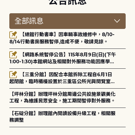
公告訊息
【總館行動書車】因車輛事故維修中，8/10-
8/14行動書房服務暫停,造成不便，敬請見諒。
【網路系統暫停公告】115年8月9日(日)(下午
1:00-1:30)本館網站及相關對外服務功能因應學術
網路升級更新將暫停服務。
【三重分館】因配合本館拆除工程自6月1日
起閉館，臨時櫃檯設置於三重區公所光興閱覽室，
造成不便，敬請見諒。
【坪林分館】辦理坪林分館周邊公共設施景觀美化
工程，為維護民眾安全，施工期間暫停對外服務。
【石碇分館】辦理館內閱讀設備升級工程，相關服
務調整