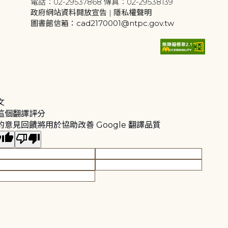
電話：02-29537868 傳真：02-29538139
政府網站資料開放宣告
|
隱私權聲明
圖書館信箱：cad2170001@ntpc.gov.tw
文
這個翻譯評分
的意見回饋將用於協助改善 Google 翻譯品質