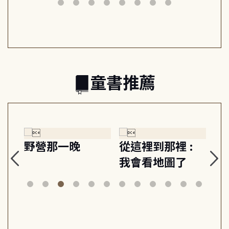
日常與魔幻
習, 走向彼此共好
回
的親子關係
童書推薦
探
野營那一晚
從這裡到那裡 :
狗
的
我會看地圖了
美
案