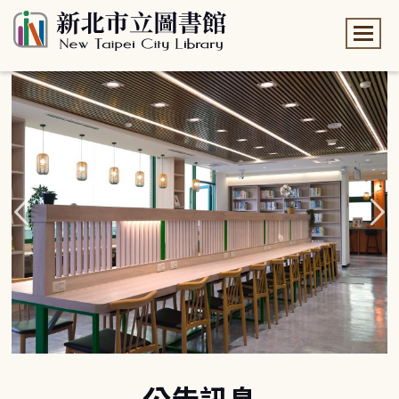
:::
:::