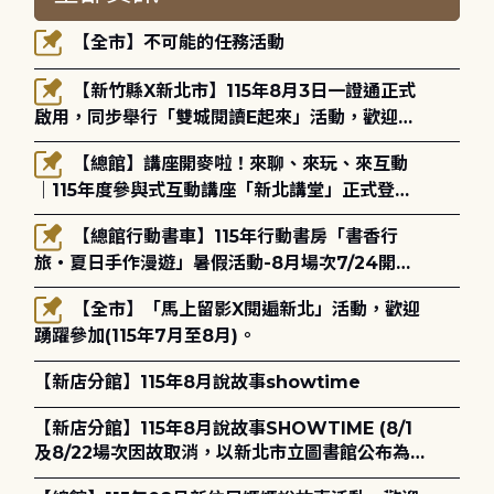
【全市】不可能的任務活動
【新竹縣X新北市】115年8月3日一證通正式
啟用，同步舉行「雙城閱讀E起來」活動，歡迎踴
躍參加(115年8月3日至10月4日)。
【總館】講座開麥啦！來聊、來玩、來互動
｜115年度參與式互動講座「新北講堂」正式登
場！
【總館行動書車】115年行動書房「書香行
旅・夏日手作漫遊」暑假活動-8月場次7/24開始
報名
【全市】「馬上留影X閱遍新北」活動，歡迎
踴躍參加(115年7月至8月)。
【新店分館】115年8月說故事showtime
【新店分館】115年8月說故事SHOWTIME (8/1
及8/22場次因故取消，以新北市立圖書館公布為
主)