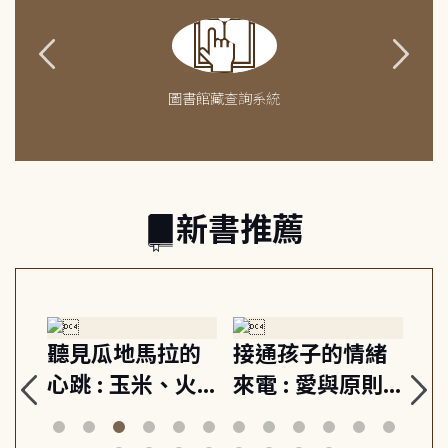
圖書館藏查詢系統
新書推薦
生
聽見瓜地馬拉的
接通孩子的情緒
重
與
心跳 : 玉米、火
來電 : 愛與原則,
關
思
山與信仰, 外交官
建立教養的安定
爆
筆下的現代馬雅
節奏 22個行動練
減