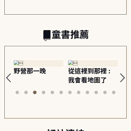
的親子關係
童書推薦
探
野營那一晚
從這裡到那裡 :
狗
的
我會看地圖了
美
案