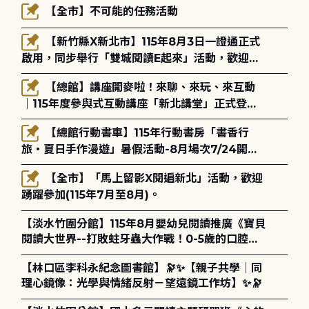
【全市】不可能的任務活動
【新竹縣X新北市】115年8月3日一證通正式
啟用，同步舉行「雙城閱讀E起來」活動，歡迎踴
躍參加(115年8月3日至10月4日)。
【總館】講座開麥啦！來聊、來玩、來互動
｜115年度參與式互動講座「新北講堂」正式登
場！
【總館行動書車】115年行動書房「書香行
旅・夏日手作漫遊」暑假活動-8月場次7/24開始
報名
【全市】「馬上留影X閱遍新北」活動，歡迎
踴躍參加(115年7月至8月)。
【淡水竹圍分館】115年8月嬰幼兒閱讀推廣《寶貝
閱讀大世界--打敗蛀牙蟲大作戰！0-5歲的口腔照
護全攻略》
【林口區李科永紀念圖書館】🔭✨【親子共學｜同
理心鏡像：光學與情緒反射－望遠鏡工作坊】✨🔭