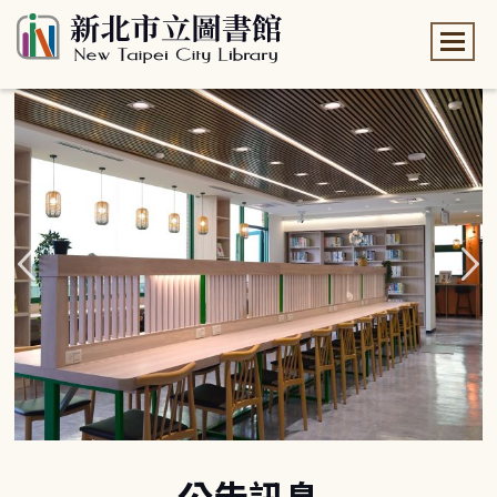
:::
:::