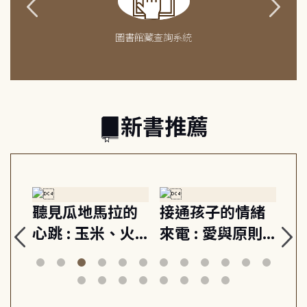
圖書館藏查詢系統
新書推薦
生
聽見瓜地馬拉的
接通孩子的情緒
重
與
心跳 : 玉米、火
來電 : 愛與原則,
關
思
山與信仰, 外交官
建立教養的安定
爆
筆下的現代馬雅
節奏 22個行動練
減
日常與魔幻
習, 走向彼此共好
回