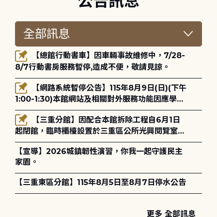
公告訊息
【總館行動書車】因車輛事故維修中，7/28-
8/7行動書房服務暫停,造成不便，敬請見諒。
【網路系統暫停公告】115年8月9日(日)(下午
1:00-1:30)本館網站及相關對外服務功能因應學術
網路升級更新將暫停服務。
【三重分館】因配合本館拆除工程自6月1日
起閉館，臨時櫃檯設置於三重區公所光興閱覽室，
造成不便，敬請見諒。
【宣導】2026城鎮韌性演習，你我一起守護民主
家園。
【三重東區分館】115年8月5日至8月7日停水公告
更多 全部訊息