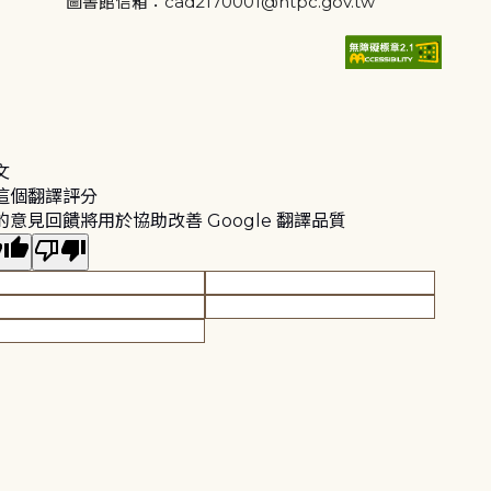
圖書館信箱：cad2170001@ntpc.gov.tw
文
這個翻譯評分
的意見回饋將用於協助改善 Google 翻譯品質