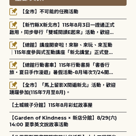
【全市】不可能的任務活動
【新竹縣X新北市】115年8月3日一證通正式
啟用，同步舉行「雙城閱讀E起來」活動，歡迎踴
躍參加(115年8月3日至10月4日)。
【總館】講座開麥啦！來聊、來玩、來互動
｜115年度參與式互動講座「新北講堂」正式登
場！
【總館行動書車】115年行動書房「書香行
旅・夏日手作漫遊」暑假活動-8月場次7/24開始
報名
【全市】「馬上留影X閱遍新北」活動，歡迎
踴躍參加(115年7月至8月)。
【土城親子分館】115年8月彩虹故事屋
【Garden of Kindness × 新店分館】8/29(六)
14:00 夏季英文說故事活動