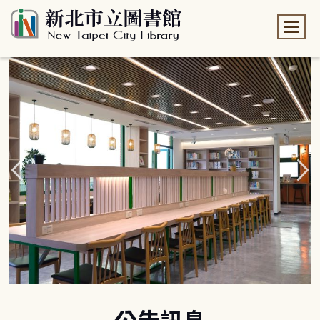
:::
:::