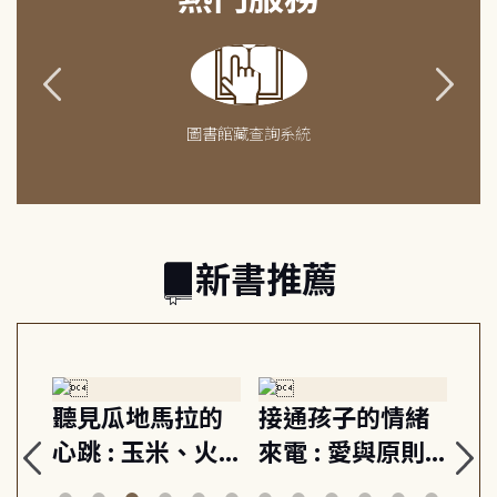
圖書館藏查詢系統
新書推薦
生
聽見瓜地馬拉的
接通孩子的情緒
重
與
心跳 : 玉米、火
來電 : 愛與原則,
關
思
山與信仰, 外交官
建立教養的安定
爆