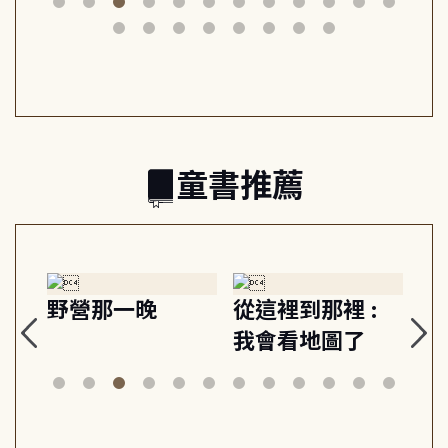
筆下的現代馬雅
節奏 22個行動練
減
日常與魔幻
習, 走向彼此共好
回
的親子關係
童書推薦
探
野營那一晚
從這裡到那裡 :
狗
的
我會看地圖了
美
案