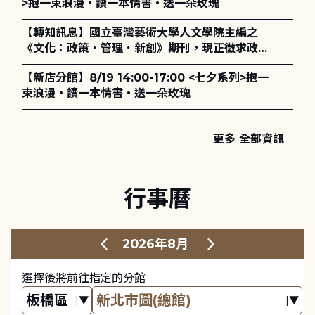
>抱一束浪漫・讀一本情書・送一朵玫瑰
【轉知訊息】國立臺灣藝術大學人文學院主編之
《文化：政策．管理．新創》期刊，現正徵求政策
評論、書評及【邁向具回應力的博物館治理：政
【新店分館】8/19 14:00-17:00 <七夕系列>抱一
策、領導與管理】主題特刊稿件至2027年6月1日
束浪漫・讀一本情書・送一朵玫瑰
止，歡迎踴躍投稿。
更多 全部資訊
行事曆
2026年8月
選擇後將前往指定的分館