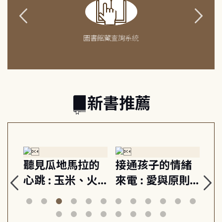
圖書館藏查詢系統
新書推薦
生
聽見瓜地馬拉的
接通孩子的情緒
重
與
心跳 : 玉米、火
來電 : 愛與原則,
關
思
山與信仰, 外交官
建立教養的安定
爆
筆下的現代馬雅
節奏 22個行動練
減