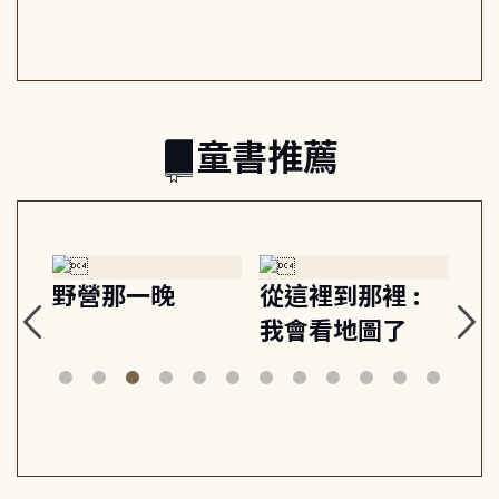
日常與魔幻
習, 走向彼此共好
回
的親子關係
童書推薦
探
野營那一晚
從這裡到那裡 :
狗
的
我會看地圖了
美
案