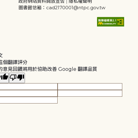
政府網站資料開放宣告
|
隱私權聲明
圖書館信箱：cad2170001@ntpc.gov.tw
文
這個翻譯評分
的意見回饋將用於協助改善 Google 翻譯品質