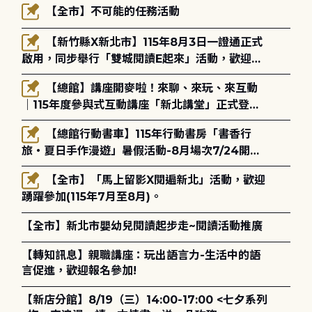
【全市】不可能的任務活動
【新竹縣X新北市】115年8月3日一證通正式
啟用，同步舉行「雙城閱讀E起來」活動，歡迎踴
躍參加(115年8月3日至10月4日)。
【總館】講座開麥啦！來聊、來玩、來互動
｜115年度參與式互動講座「新北講堂」正式登
場！
【總館行動書車】115年行動書房「書香行
旅・夏日手作漫遊」暑假活動-8月場次7/24開始
報名
【全市】「馬上留影X閱遍新北」活動，歡迎
踴躍參加(115年7月至8月)。
【全市】新北市嬰幼兒閱讀起步走~閱讀活動推廣
【轉知訊息】親職講座：玩出語言力-生活中的語
言促進，歡迎報名參加!
【新店分館】8/19（三）14:00-17:00 <七夕系列