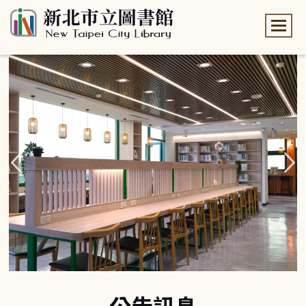
:::
:::