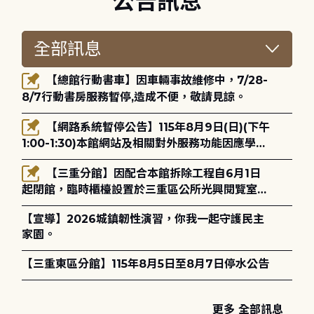
公告訊息
【總館行動書車】因車輛事故維修中，7/28-
8/7行動書房服務暫停,造成不便，敬請見諒。
【網路系統暫停公告】115年8月9日(日)(下午
1:00-1:30)本館網站及相關對外服務功能因應學術
網路升級更新將暫停服務。
【三重分館】因配合本館拆除工程自6月1日
起閉館，臨時櫃檯設置於三重區公所光興閱覽室，
造成不便，敬請見諒。
【宣導】2026城鎮韌性演習，你我一起守護民主
家園。
【三重東區分館】115年8月5日至8月7日停水公告
更多 全部訊息