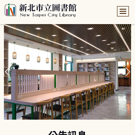
:::
:::