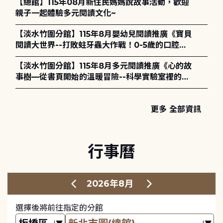
【總館】115年08月新住民媽媽說故事活動，歡迎
親子一起體驗多元閱讀文化~
【淡水竹圍分館】115年8月嬰幼兒閱讀推廣《寶貝
閱讀大世界--打敗蛀牙蟲大作戰！0-5歲的口腔照
護全攻略》
【淡水竹圍分館】115年8月多元閱讀推廣《心的故
事樹—從書頁開始的溫暖冒險--科學實驗室裡的放
電章魚》
更多 全部資訊
行事曆
2026年8月
選擇後將前往指定的分館