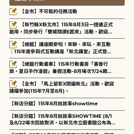
【全市】不可能的任務活動
【新竹縣X新北市】115年8月3日一證通正式
啟用，同步舉行「雙城閱讀E起來」活動，歡迎踴
躍參加(115年8月3日至10月4日)。
【總館】講座開麥啦！來聊、來玩、來互動
｜115年度參與式互動講座「新北講堂」正式登
場！
【總館行動書車】115年行動書房「書香行
旅・夏日手作漫遊」暑假活動-8月場次7/24開始
報名
【全市】「馬上留影X閱遍新北」活動，歡迎
踴躍參加(115年7月至8月)。
【新店分館】115年8月說故事showtime
【新店分館】115年8月說故事SHOWTIME (8/1
及8/22場次因故取消，以新北市立圖書館公布為
主)