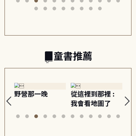
筆下的現代馬雅
節奏 22個行動練
減
日常與魔幻
習, 走向彼此共好
回
的親子關係
童書推薦
探
野營那一晚
從這裡到那裡 :
狗
的
我會看地圖了
美
案