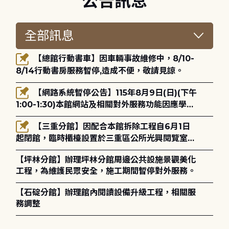
公告訊息
【總館行動書車】因車輛事故維修中，8/10-
8/14行動書房服務暫停,造成不便，敬請見諒。
【網路系統暫停公告】115年8月9日(日)(下午
1:00-1:30)本館網站及相關對外服務功能因應學術
網路升級更新將暫停服務。
【三重分館】因配合本館拆除工程自6月1日
起閉館，臨時櫃檯設置於三重區公所光興閱覽室，
造成不便，敬請見諒。
【坪林分館】辦理坪林分館周邊公共設施景觀美化
工程，為維護民眾安全，施工期間暫停對外服務。
【石碇分館】辦理館內閱讀設備升級工程，相關服
務調整